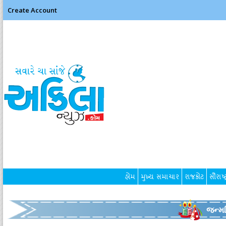
Create Account
હોમ
મુખ્ય સમાચાર
રાજકોટ
સૌરાષ્ટ
જન્મદ