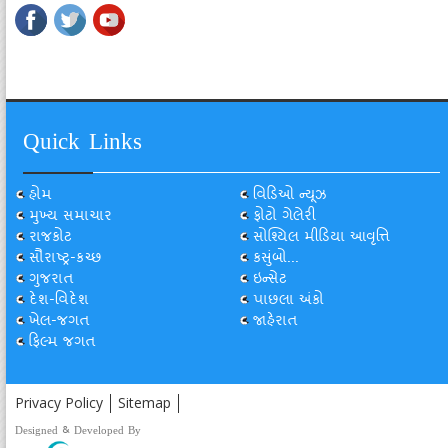
Quick Links
હોમ
વિડિઓ ન્યૂઝ
મુખ્ય સમાચાર
ફોટો ગેલેરી
રાજકોટ
સોશ્યિલ મીડિયા આવૃત્તિ
સૌરાષ્ટ્ર-કચ્છ
કસુંબો...
ગુજરાત
ઇન્સેટ
દેશ-વિદેશ
પાછલા અંકો
ખેલ-જગત
જાહેરાત
ફિલ્મ જગત
Privacy Policy
Sitemap
Designed & Developed By