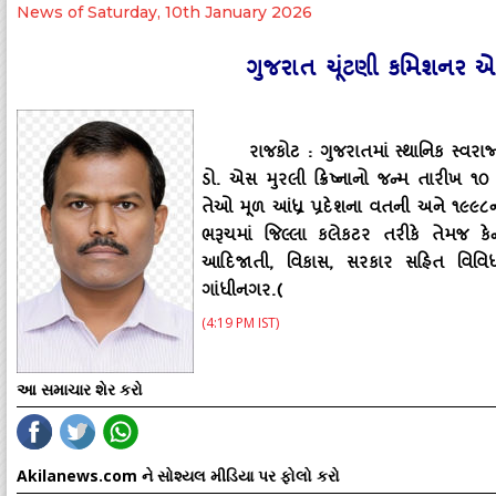
News of Saturday, 10th January 2026
ગુજરાત ચૂંટણી કમિશનર એસ.મ
રાજકોટ : ગુજરાતમાં સ્‍થાનિક સ્‍
ડો. એસ મુરલી ક્રિષ્‍નાનો જન્‍મ તારીખ ૧૦
તેઓ મૂળ આંધ્ર પ્રદેશના વતની અને ૧૯
ભરૂચમાં જિલ્લા કલેકટર તરીકે તેમજ કેન્
આદિજાતી
, વિકાસ, સરકાર સહિત વિવ
ગાંધીનગર.(
(4:19 PM IST)
આ સમાચાર શેર કરો
Akilanews.com ને સોશ્યલ મીડિયા પર ફોલો કરો