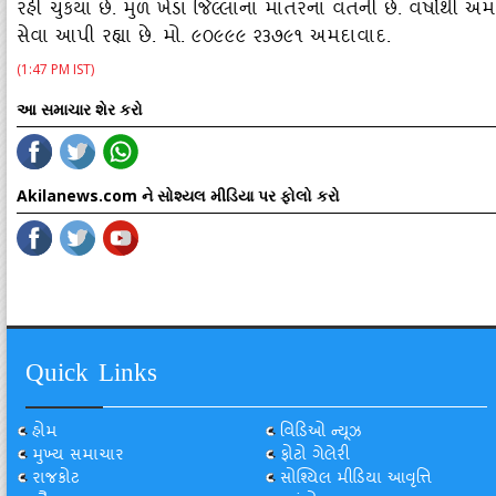
રહી ચુકયા છે. મુળ ખેડા જિલ્લાના માતરના વતની છે. વર્ષોથી અમ
સેવા આપી રહ્યા છે. મો. ૯૦૯૯૯ ૨૩૭૯૧ અમદાવાદ.
(1:47 PM IST)
આ સમાચાર શેર કરો
Akilanews.com ને સોશ્યલ મીડિયા પર ફોલો કરો
Quick Links
હોમ
વિડિઓ ન્યૂઝ
મુખ્ય સમાચાર
ફોટો ગેલેરી
રાજકોટ
સોશ્યિલ મીડિયા આવૃત્તિ