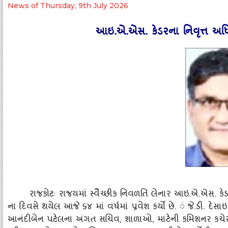
News of Thursday, 9th July 2026
આઇ.એ.એસ. કેડરના નિવૃત્ત અધિક
રાજકોટઃ રાજયમાં સ્‍વૈચ્‍છીક નિવળતિ લેનાર આઇ.એ.એસ. કેડરન
ના દિવસે થયેલ આજે ૬૪ માં વર્ષમાં પ્રવેશ કર્યો છે. ં જે.ડી. દેસાઇ 
આનંદીબેન પટેલના અંગત સચિવ
, શાળાઓ, માટેની કમિશનર કચેરી