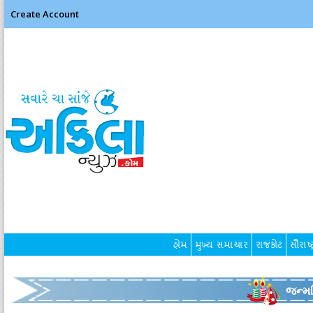
Create Account
હોમ
મુખ્ય સમાચાર
રાજકોટ
સૌરાષ્ટ
જન્મદ