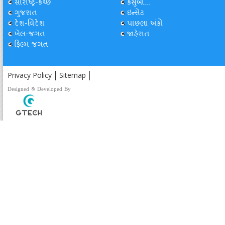
સૌરાષ્ટ્ર-કચ્છ
કસુંબો...
ગુજરાત
ઇન્સેટ
દેશ-વિદેશ
પાછલા અંકો
ખેલ-જગત
જાહેરાત
ફિલ્મ જગત
Privacy Policy
Sitemap
Designed & Developed By