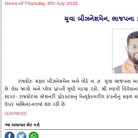
News of Thursday, 9th July 2026
યુવા બીઝનેશમેન, ભાજપના કાર
રાજકોટઃ સફળ બીઝનેસમેન અને વોર્ડ નં. ૭ યુવા ભાજપના અદન
છે. ઉઠા જાગો અને ધ્‍યેય પ્રાપ્તી સુધી મંડયા રહો.. શ્રી સ્‍વામી વ
શાપર- રાજકોટમાં સ્‍ટેશનરી પ્રોડકટસનું મેન્‍યુફેકચરીંગ કંપનીનું સ
ઉપર અભિનંદનવર્ષા થઇ રહી છે.
(3:20 PM IST)
આ સમાચાર શેર કરો