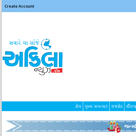
Create Account
હોમ
મુખ્ય સમાચાર
રાજકોટ
સૌરાષ્ટ
જન્મદ