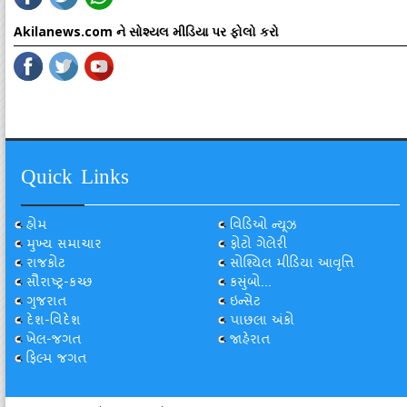
Akilanews.com ને સોશ્યલ મીડિયા પર ફોલો કરો
Quick Links
હોમ
વિડિઓ ન્યૂઝ
મુખ્ય સમાચાર
ફોટો ગેલેરી
રાજકોટ
સોશ્યિલ મીડિયા આવૃત્તિ
સૌરાષ્ટ્ર-કચ્છ
કસુંબો...
ગુજરાત
ઇન્સેટ
દેશ-વિદેશ
પાછલા અંકો
ખેલ-જગત
જાહેરાત
ફિલ્મ જગત