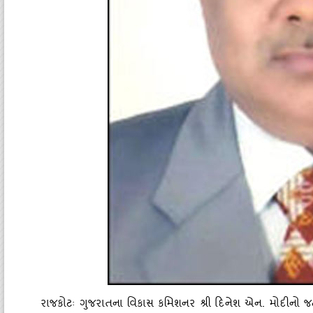
રાજકોટઃ ગુજરાતના વિકાસ કમિશનર શ્રી દિનેશ એન. મોદીનો જન્‍મ