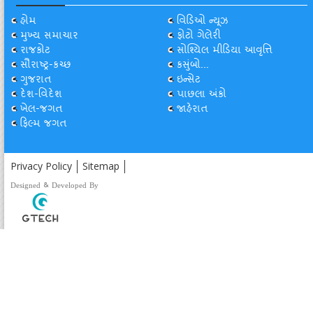
હોમ
વિડિઓ ન્યૂઝ
મુખ્ય સમાચાર
ફોટો ગેલેરી
રાજકોટ
સોશ્યિલ મીડિયા આવૃત્તિ
સૌરાષ્ટ્ર-કચ્છ
કસુંબો...
ગુજરાત
ઇન્સેટ
દેશ-વિદેશ
પાછલા અંકો
ખેલ-જગત
જાહેરાત
ફિલ્મ જગત
Privacy Policy
Sitemap
Designed & Developed By