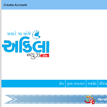
Create Account
હોમ
મુખ્ય સમાચાર
રાજકોટ
સૌરાષ્ટ
જન્મદ