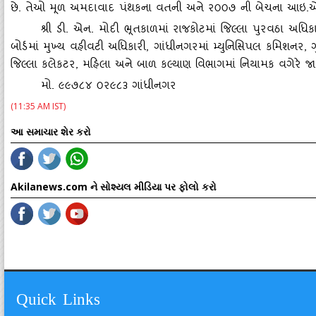
છે. તેઓ મૂળ અમદાવાદ પંથકના વતની અને ર૦૦૭ ની બેચના આઇ.એ.
શ્રી ડી. એન. મોદી ભૂતકાળમાં રાજકોટમાં જિલ્લા પુરવઠા અધિક
બોર્ડમાં મુખ્‍ય વહીવટી અધિકારી, ગાંધીનગરમાં મ્‍યુનિસિપલ કમિશનર, ગ
જિલ્લા કલેકટર, મહિલા અને બાળ કલ્‍યાણ વિભાગમાં નિયામક વગેરે જામ
મો. ૯૯૭૮૪ ૦ર૯૮૩ ગાંધીનગર
(11:35 AM IST)
આ સમાચાર શેર કરો
Akilanews.com ને સોશ્યલ મીડિયા પર ફોલો કરો
Quick Links