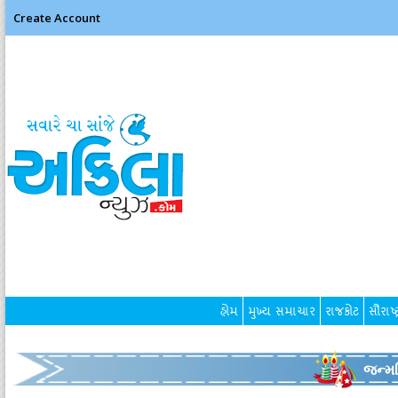
Create Account
હોમ
મુખ્ય સમાચાર
રાજકોટ
સૌરાષ્ટ
જન્મદ