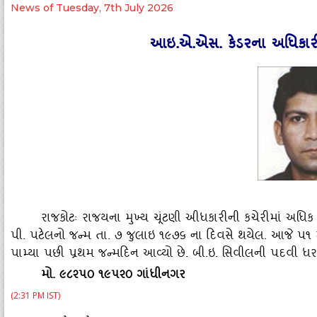
News of Tuesday, 7th July 2026
આઇ.એ.એસ. કેડરના અધિકારી
રાજકોટઃ રાજયના મુખ્‍ય ચૂંટણી અીધકારીની કચેરીમાં અધિક
પી. પટેલનો જન્‍મ તા. ૭ જુલાઇ ૧૯૭૬ ના દિવસે થયેલ. આજે પ૧ મા
પામ્‍યા પછી પ્રથમ જન્‍મદિન આવ્‍યો છે. બી.ઇ. સિવીલની પદવી ધરા
મો. ૯૮૨૫૦ ૧૯૫૨૦ ગાંધીનગર
(2:31 PM IST)