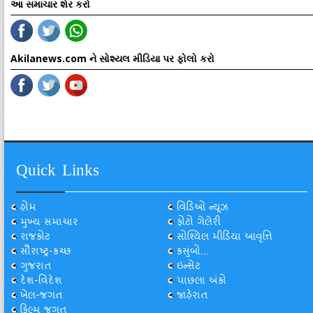
આ સમાચાર શેર કરો
Akilanews.com ને સોશ્યલ મીડિયા પર ફોલો કરો
Quick Links
હોમ
વિડિઓ ન્યૂઝ
મુખ્ય સમાચાર
ફોટો ગેલેરી
રાજકોટ
સોશ્યિલ મીડિયા આવૃત્તિ
સૌરાષ્ટ્ર-કચ્છ
કસુંબો...
ગુજરાત
ઇન્સેટ
દેશ-વિદેશ
પાછલા અંકો
ખેલ-જગત
જાહેરાત
ફિલ્મ જગત