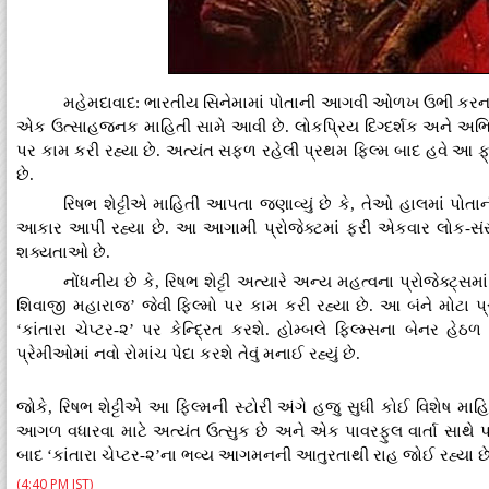
​મહેમદાવાદ: ભારતીય સિનેમામાં પોતાની આગવી ઓળખ ઉભી કરનાર
એક ઉત્સાહજનક માહિતી સામે આવી છે. લોકપ્રિય દિગ્દર્શક અને અભિનેતા 
પર કામ કરી રહ્યા છે. અત્યંત સફળ રહેલી પ્રથમ ફિલ્મ બાદ હવે આ ફ્રે
છે.
​રિષભ શેટ્ટીએ માહિતી આપતા જણાવ્યું છે કે, તેઓ હાલમાં પોતા
આકાર આપી રહ્યા છે. આ આગામી પ્રોજેક્ટમાં ફરી એકવાર લોક-સંસ
શક્યતાઓ છે.
​નોંધનીય છે કે, રિષભ શેટ્ટી અત્યારે અન્ય મહત્વના પ્રોજેક્
શિવાજી મહારાજ’ જેવી ફિલ્મો પર કામ કરી રહ્યા છે. આ બંને મોટા પ્રો
‘કાંતારા ચેપ્ટર-૨’ પર કેન્દ્રિત કરશે. હોમ્બલે ફિલ્મ્સના બેનર 
પ્રેમીઓમાં નવો રોમાંચ પેદા કરશે તેવું મનાઈ રહ્યું છે.
​જોકે, રિષભ શેટ્ટીએ આ ફિલ્મની સ્ટોરી અંગે હજુ સુધી કોઈ વિશેષ માહ
આગળ વધારવા માટે અત્યંત ઉત્સુક છે અને એક પાવરફુલ વાર્તા સાથે પાછા
બાદ ‘કાંતારા ચેપ્ટર-૨’ના ભવ્ય આગમનની આતુરતાથી રાહ જોઈ રહ્યા છે
(4:40 PM IST)