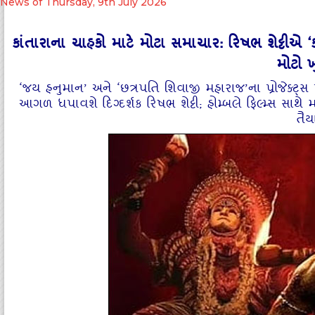
News of Thursday, 9th July 2026
કાંતારાના ચાહકો માટે મોટા સમાચાર: રિષભ શેટ્ટીએ ‘કા
મોટો 
​‘જય હનુમાન’ અને ‘છત્રપતિ શિવાજી મહારાજ’ના પ્રોજેક્ટ્સ 
આગળ ધપાવશે દિગ્દર્શક રિષભ શેટ્ટી; હોમ્બલે ફિલ્મ્સ સાથ
તૈય