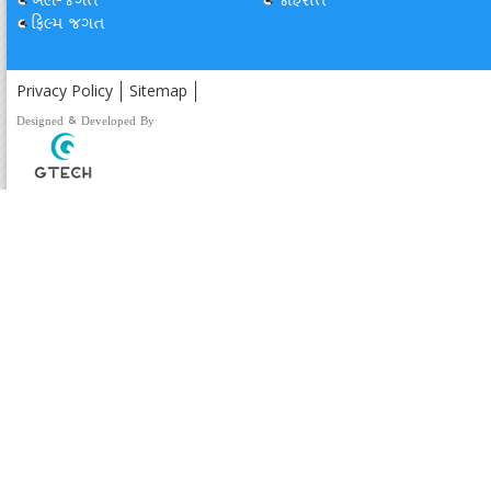
ખેલ-જગત
જાહેરાત
ફિલ્મ જગત
Privacy Policy
Sitemap
Designed & Developed By