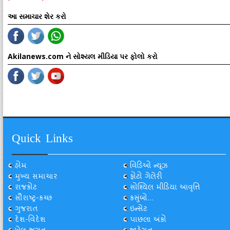
આ સમાચાર શેર કરો
Akilanews.com ને સોશ્યલ મીડિયા પર ફોલો કરો
Quick Links
હોમ
વિડિઓ ન્યૂઝ
મુખ્ય સમાચાર
ફોટો ગેલેરી
રાજકોટ
સોશ્યિલ મીડિયા આવૃત્તિ
સૌરાષ્ટ્ર-કચ્છ
કસુંબો...
ગુજરાત
ઇન્સેટ
દેશ-વિદેશ
પાછલા અંકો