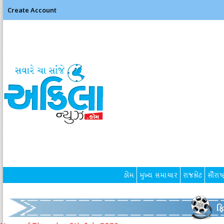
Create Account
હોમ
મુખ્ય સમાચાર
રાજકોટ
સૌરાષ્ટ
ફ