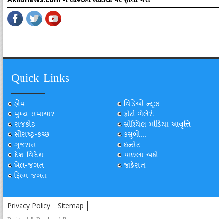
Quick Links
હોમ
વિડિઓ ન્યૂઝ
મુખ્ય સમાચાર
ફોટો ગેલેરી
રાજકોટ
સોશ્યિલ મીડિયા આવૃત્તિ
સૌરાષ્ટ્ર-કચ્છ
કસુંબો...
ગુજરાત
ઇન્સેટ
દેશ-વિદેશ
પાછલા અંકો
ખેલ-જગત
જાહેરાત
ફિલ્મ જગત
Privacy Policy
Sitemap