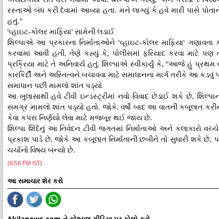
રસ્તાઓ બંધ કરી દેવામાં આવ્યા હતા. મને લાગ્યું કે હવે મારી પાસે પોતાન
હતું."
'વ્હાઇટ-કોલર માફિયા' સામેની લડાઈ
શિલ્પાએ આ પ્રકારના નિર્માતાઓને 'વ્હાઇટ-કોલર માફિયા' ગણાવતા કહ
કરવામાં આવી હતી. તેણે કહ્યું કે, પોલીસમાં ફરિયાદ કરવા માટે પ
પ્રક્રિયા માટે તે અનિવાર્ય હતું. શિલ્પાએ સ્વીકાર્યું કે, "આજે હું પ્રથ
કારકિર્દી અને અસ્તિત્વને બચાવવા માટે સમાધાનના માર્ગ તરીકે આ કડવું પગલુ
સમાધાન પછી મામલો શાંત પડ્યો
આ ખુલાસાથી હવે ટીવી ઇન્ડસ્ટ્રીમાં નવો વિવાદ છેડાઈ શકે છે. શિલ્
સમગ્ર મામલો શાંત પડ્યો હતો. જોકે, વર્ષો બાદ આ વાતની કબૂલાત કરીને
કેવા કપરા નિર્ણયો લેવા માટે મજબૂર થઈ જાય છે.
શિલ્પા શિંદેનું આ નિવેદન ટીવી જગતમાં નિર્માતાઓ અને કલાકારો વચ
પ્રકાશ પાડે છે. જોકે આ કબૂલાત નિર્માતાની છબીને તો સુધારી શકે છે, પ
ચર્ચાનો વિષય બન્યો છે.
(6:56 PM IST)
આ સમાચાર શેર કરો
Akilanews.com ને સોશ્યલ મીડિયા પર ફોલો કરો