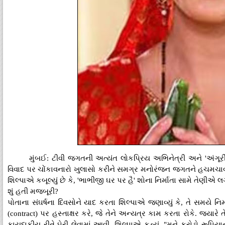
મુંબઈ: ટીવી જગતની અત્યંત લોકપ્રિય અભિનેત્રી અને 'અંગૂરી
વિવાદ પર ચોંકાવનારો ખુલાસો કરીને સમગ્ર મનોરંજન જગતને હચમચાવી દી
શિલ્પાએ કબૂલ્યું છે કે, 'ભાભીજી ઘર પર હૈ' શોના નિર્માતા સામે તેણી
શું હતી મજબૂરી?
પોતાના સંઘર્ષના દિવસોને યાદ કરતા શિલ્પાએ જણાવ્યું કે, તે સમયે નિર
(contract) પર હસ્તાક્ષર કરે, જે તેને અન્યત્ર કામ કરતા રોકે. જ્યારે ત
કાયદાકીય રીતે ઘેરી લેવામાં આવી. શિલ્પાએ કહ્યું, "મને કરોડો રૂપ