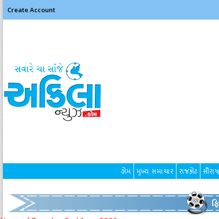
Create Account
હોમ
મુખ્ય સમાચાર
રાજકોટ
સૌરાષ્ટ
ફ