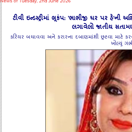
News of Tuesday, 2nd June 2026
ટીવી ઇન્ડસ્ટ્રીમાં ભૂકંપ: 'ભાભીજી ઘર પર હૈ'ની અભ
લગાવેલો જાતીય સતામણ
કરિયર બચાવવા અને કરારના દબાણમાંથી છૂટવા માટે કરવો પ
ખોલ્યું ગં