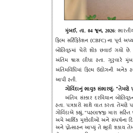
મુંબઈ
તા.
જૂન
ભારતીય
,
04
, 2026
:
ફિલ્મ સર્ટિફિકેશન (
ના પૂર્વ અધ
CBFC)
બોલિવૂડમાં ઘેરો શોક છવાઈ ગયો છે
અંતિમ શ્વાસ લીધા હતા. ગુરુવારે મુંબ
અંતિમવિધિમાં ફિલ્મ ઉદ્યોગની અનેક
આપી હતી.
ગોવિંદાનું ભાવુક સંભારણું: "તેમ
અંતિમ સંસ્કાર દરમિયાન બોલિવૂડન
હતા. પત્રકારો સાથે વાત કરતા તેમણે પ
ગોવિંદાએ કહ્યું
પહલાજજી મારા સહિત ઘ
, "
અમે આર્થિક મુશ્કેલીઓ અને સંઘર્ષના 
અને પ્રોત્સાહન આપ્યું તે ભૂલી શકાય