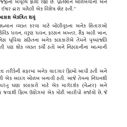
ીનો અમૂલ્ય ફાળો રહ્યો છે. પ્રતિભાને ઓળખવાની અને
 ઈશ્વર દ્વારા મળેલી એક વિશેષ ભેટ હતી."
આકાશ એકત્રિત થયું
ે સન્માન વ્યક્ત કરવા માટે બોલીવુડના અનેક સિતારાઓ
ડેવિડ ધવન
વરુણ ધવન
ફરહાન અખ્તર
સૈફ અલી ખાન
,
,
,
,
ેહા ધૂપિયા સહિતના અનેક કલાકારોએ તેમને પુષ્પાંજલિ
વતી પણ શોક વ્યક્ત કર્યો હતો અને નિહલાનીના આત્માની
તા તરીકેની સફરમાં અનેક યાદગાર ફિલ્મો આપી હતી અને
 પોતાની એક અલગ ઓળખ બનાવી હતી. આજે તેમના નિધનથી
પરંતુ ઘણા કલાકારો માટે એક માર્ગદર્શક (મેન્ટર) અને
ેમના જવાથી ફિલ્મ ઉદ્યોગમાં એક મોટી ખાલીપો સર્જાયો છે
જે
,