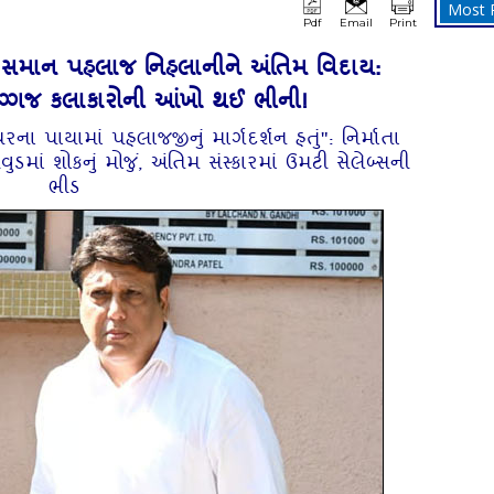
Most 
Pdf
Email
Print
' સમાન પહલાજ નિહલાનીને અંતિમ વિદાય:
િગ્ગજ કલાકારોની આંખો થઈ ભીની!
ના પાયામાં પહલાજજીનું માર્ગદર્શન હતું": નિર્માતા
ં શોકનું મોજું, અંતિમ સંસ્કારમાં ઉમટી સેલેબ્સની
ભીડ