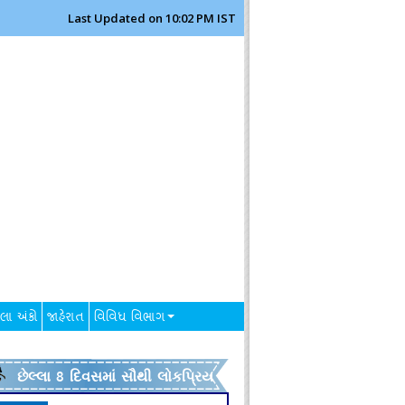
Last Updated on 10:02 PM IST
લા અંકો
જાહેરાત
વિવિધ વિભાગ
છેલ્લા 8 દિવસમાં સૌથી લોકપ્રિય