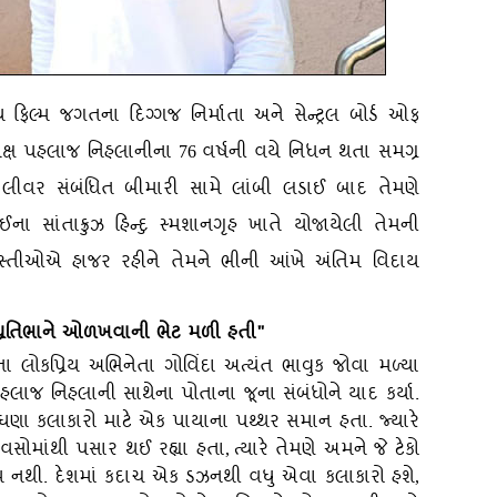
 ફિલ્મ જગતના દિગ્ગજ નિર્માતા અને સેન્ટ્રલ બોર્ડ ઓફ
્યક્ષ પહલાજ નિહલાનીના
વર્ષની વયે નિધન થતા સમગ્ર
76
. લીવર સંબંધિત બીમારી સામે લાંબી લડાઈ બાદ તેમણે
ઈના સાંતાક્રુઝ હિન્દુ સ્મશાનગૃહ ખાતે યોજાયેલી તેમની
 હસ્તીઓએ હાજર રહીને તેમને ભીની આંખે અંતિમ વિદાય
ણે પ્રતિભાને ઓળખવાની ભેટ મળી હતી"
ા લોકપ્રિય અભિનેતા ગોવિંદા અત્યંત ભાવુક જોવા મળ્યા
હલાજ નિહલાની સાથેના પોતાના જૂના સંબંધોને યાદ કર્યા.
ણા કલાકારો માટે એક પાયાના પથ્થર સમાન હતા. જ્યારે
દિવસોમાંથી પસાર થઈ રહ્યા હતા
ત્યારે તેમણે અમને જે ટેકો
,
 તેમ નથી. દેશમાં કદાચ એક ડઝનથી વધુ એવા કલાકારો હશે
,