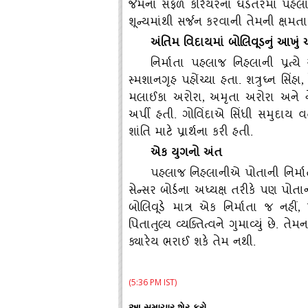
જેમના સફળ કરિયરના ઘડતરમાં પહલાજજ
શૂન્યમાંથી સર્જન કરવાની તેમની ક્ષમતા
અંતિમ વિદાયમાં બોલિવૂડનું આખું 
નિર્માતા પહલાજ નિહલાની પ્રત્ય
સ્મશાનગૃહ પહોંચ્યા હતા. શત્રુઘ્ન સિંહા
,
મલાઈકા અરોરા
અમૃતા અરોરા અને ન
,
અર્પી હતી. ગોવિંદાએ સિંધી સમુદાય 
શાંતિ માટે પ્રાર્થના કરી હતી.
એક યુગનો અંત
પહલાજ નિહલાનીએ પોતાની નિર્મા
સેન્સર બોર્ડના અધ્યક્ષ તરીકે પણ
બોલિવૂડે માત્ર એક નિર્માતા જ નહીં
,
પિતાતુલ્ય વ્યક્તિત્વને ગુમાવ્યું છે. ત
ક્યારેય ભરાઈ શકે તેમ નથી.
(5:36 PM IST)
આ સમાચાર શેર કરો