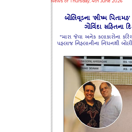
News of Thursday, 4th June 2026
બોલિવૂડના 'ભીષ્મ પિતામહ
ગોવિંદા સહિતના દ
"મારા જેવા અનેક કલાકારોના કરિયર
પહલાજ નિહલાનીના નિધનથી બોલીવુડમા