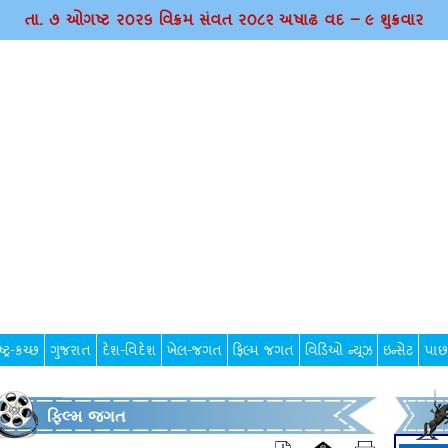
તા. ૭ ઓગષ્ટ ર૦ર૬ વિક્રમ સંવત ર૦૮૨ અષાઢ વદ – ૯ શુક્રવાર
્ટ્ર-કચ્છ
ગુજરાત
દેશ-વિદેશ
ખેલ-જગત
ફિલ્મ જગત
વિડિઓ ન્યૂઝ
ઇન્સેટ
પાછ
ફિલ્મ જગત