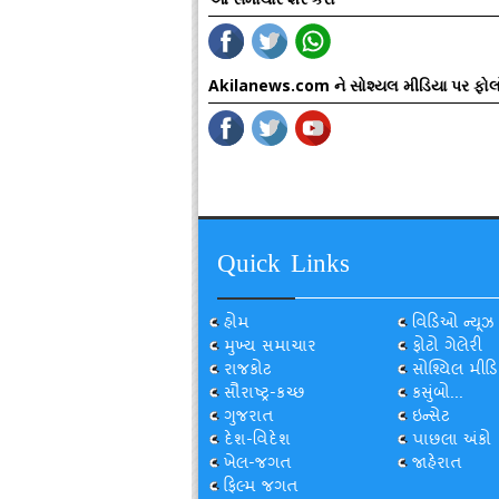
Akilanews.com ને સોશ્યલ મીડિયા પર ફોલ
Quick Links
હોમ
વિડિઓ ન્યૂઝ
મુખ્ય સમાચાર
ફોટો ગેલેરી
રાજકોટ
સોશ્યિલ મીડિ
સૌરાષ્ટ્ર-કચ્છ
કસુંબો...
ગુજરાત
ઇન્સેટ
દેશ-વિદેશ
પાછલા અંકો
ખેલ-જગત
જાહેરાત
ફિલ્મ જગત