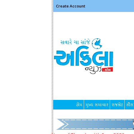
Create Account
હોમ
મુખ્ય સમાચાર
રાજકોટ
સૌરાષ