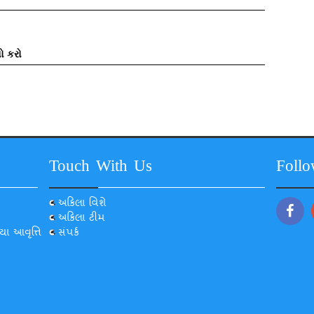
ો કરો
Touch With Us
Foll
અકિલા વિશે
અકિલા ટીમ
યા આવૃત્તિ
સંપર્ક