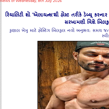
News of Wednesday, 8th July 2026
રિયાલિટી શો ‘એલાયન્સ’થી હોસ્ટ તરીકે ડેબ્યૂ કરના
સરખામણી વિશે બિલકુ
કુણાલ ખેમુ માટે હોસ્ટિંગ બિલકુલ નવો અનુભવ: સમય જતા
સ્વી