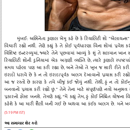
મુંબઈ: અભિનેતા કુણાલ ખેમુ કહે છે કે રિયાલિટી શો "એલાયન્સ"
વિચારી રહ્યો નથી. તેણે કહ્યું કે તે કોઈ પૂર્વધારણા વિના શોમાં પ્રવ
વિશિષ્ટ ઇન્ટરવ્યુમાં
જ્યારે તેને પૂછવામાં આવ્યું કે શું તે સલમાન ખાન
,
રિયાલિટી શોની દુનિયામાં એક અગ્રણી વ્યક્તિ છે
ત્યારે કુણાલે સ્પષ્
,
સમય પહેલા પણ આ કરી રહ્યા છે
અને તેઓ તે ખૂબ જ સારી રીતે કરી રહ
,
ઇરાદો ધરાવે છે કે ન તો ઇરાદાપૂર્વક અલગ દેખાવાનો પ્રયાસ કરી રહ્
આ જ રસ્તો છે કારણ કે તમે બીજું કંઈ જોયું નથી. તેથી
હું ન તો કોઈ
,
બનવાનો પ્રયાસ કરી રહ્યો છું." તેને તેના માટે સંપૂર્ણપણે નવો અનુભ
પ્રકારનો હોસ્ટ બનશે. તેમણે કહ્યું
મેં કહ્યું તેમ
હું કોઈ નિશ્ચિત યોજના 
, "
,
કહેશે કે આ મારી શૈલી બની ગઈ છે અથવા આ કંઈક અલગ છે. મને ખબર નથી
(5:19 PM IST)
આ સમાચાર શેર કરો