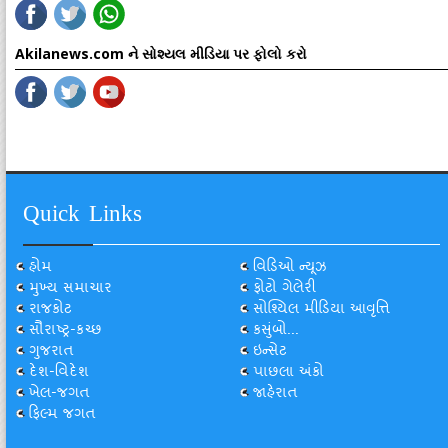
Akilanews.com ને સોશ્યલ મીડિયા પર ફોલો કરો
Quick Links
હોમ
વિડિઓ ન્યૂઝ
મુખ્ય સમાચાર
ફોટો ગેલેરી
રાજકોટ
સોશ્યિલ મીડિયા આવૃત્તિ
સૌરાષ્ટ્ર-કચ્છ
કસુંબો...
ગુજરાત
ઇન્સેટ
દેશ-વિદેશ
પાછલા અંકો
ખેલ-જગત
જાહેરાત
ફિલ્મ જગત