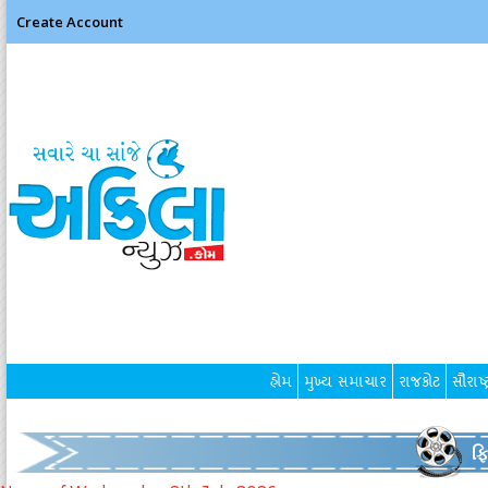
Create Account
હોમ
મુખ્ય સમાચાર
રાજકોટ
સૌરાષ્ટ
ફ