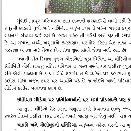
મુંબઈ
:
કપૂર પરિવારમાં હાલ લગ્નની શરણાઈઓ વાગી રહી છે અ
કપૂરની લાડલી પુત્રી અને અભિનેતા અર્જુન કપૂરની બહેન અંશુલા કપૂ
બંધનમાં બંધાવા જઈ રહી છે. લગ્ન પહેલાની મહેંદી અને ચૂડાની 
છે. આ બધાની વચ્ચે
અંશુલાએ ઇન્સ્ટાગ્રામ પર શેર કરેલા એક તાજા
,
વરરાજા બનવા માટે તૈયાર હોય તેવા શુભ સંકેતો જોવા મળી રહ્યા છે!
પંજાબી રીત-રિવાજ મુજબ યોજાયેલી ચૂડા વિધિના આ વીડિયોમાં
સેલિબ્રિટી ઓરી (
સહિત પરિવારના અન્ય સભ્યો પર
કલીરા
ચૂડ
Orry)
'
' (
રીતે એવી માન્યતા છે કે આ વિધિ દરમિયાન જે વ્યક્તિ પર કલીરાનો ટુક
કલીરા સીધા અર્જુન કપૂર પર આવીને પડે છે
જે જોઈને આખો પરિવા
,
લોકોને કલીરા બતાવવા લાગે છે.
સોશિયલ મીડિયા પર પ્રતિક્રિયાઓનો પૂર
ધર્મા પ્રોડક્શન્સે પણ 
,
આ સુંદર વીડિયો શેર કરતા અંશુલા કપૂરે કેપ્શનમાં લખ્યું
જ્ય
, "
ક્યારેય કોઈને કલીરા પસંદ કરતી વખતે આટલું ખુશ જોયું નથી. ખાસ 
ચાહકો અને બોલીવુડની પ્રતિક્રિયા:
અર્જુનના ચહેરા પરની આ ખુ