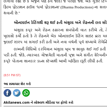
લગાવી રહ્યા છે કે અર્જુન પણ હવે જલ્દી જ પરણી જશે. એક યુઝરે ટિપ
ફિલ્મ પ્રોડક્શન હાઉસ
ધર્મા પ્રોડક્શન્સ
ના સત્ત
'
' (Dharma Productions)
થવાની છે."
ઓનલાઈન ડેટિંગથી શરૂ થઈ હતી અંશુલા અને રોહનની લવ સ્ટો
અંશુલા કપૂર અને રોહન ઠક્કરના સંબંધોની વાત કરીએ તો
,
ખુલાસો કર્યો હતો કે તે રોહનને એક ઓનલાઈન ડેટિંગ સાઇટ દ્વારા મળી
જુલાઈ ૨૦૨૫ માં સગાઈ કરી હતી અને નવા વર્ષની પૂર્વ સંધ્યાએ રોમે
લગ્નની વિધિઓ દરમિયાન અંશુલા ખૂબ જ ભાવુક થઈ ગઈ હતી અન
પડી હતી. જોકે
ત્યારબાદ યોજાયેલી માતાની પૂજા અને સંગીત સેરેમનીમાં 
,
કપૂરે પોતાના શાનદાર ડાન્સ સ્ટેપ્સથી આખી મહેફિલ લૂંટી લીધી હતી.
(8:51 PM IST)
આ સમાચાર શેર કરો
Akilanews.com ને સોશ્યલ મીડિયા પર ફોલો કરો