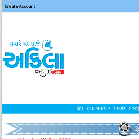
Create Account
હોમ
મુખ્ય સમાચાર
રાજકોટ
સૌરાષ્ટ
ફ