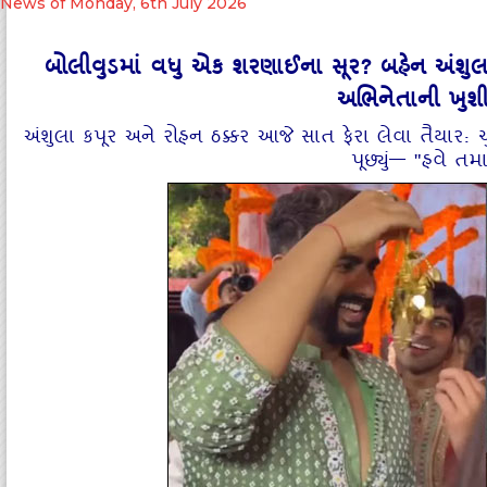
News of Monday, 6th July 2026
બોલીવુડમાં વધુ એક શરણાઈના સૂર? બહેન અંશુલાન
અભિનેતાની ખુશી
અંશુલા કપૂર અને રોહન ઠક્કર આજે સાત ફેરા લેવા તૈયાર:
પૂછ્યું— "હવે તમ