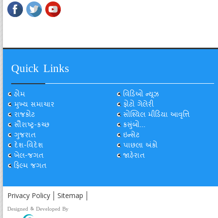
Quick Links
હોમ
વિડિઓ ન્યૂઝ
મુખ્ય સમાચાર
ફોટો ગેલેરી
રાજકોટ
સોશ્યિલ મીડિયા આવૃત્તિ
સૌરાષ્ટ્ર-કચ્છ
કસુંબો...
ગુજરાત
ઇન્સેટ
દેશ-વિદેશ
પાછલા અંકો
ખેલ-જગત
જાહેરાત
ફિલ્મ જગત
Privacy Policy
Sitemap
Designed & Developed By