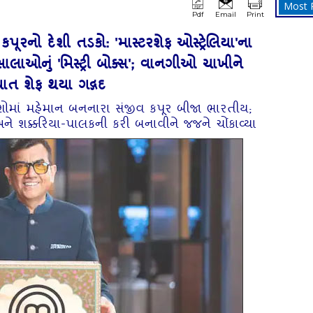
Most 
Pdf
Email
Print
કપૂરનો દેશી તડકો: 'માસ્ટરશેફ ઓસ્ટ્રેલિયા'ના
સાલાઓનું 'મિસ્ટ્રી બોક્સ'; વાનગીઓ ચાખીને
્યાત શેફ થયા ગદ્ગદ
શોમાં મહેમાન બનનારા સંજીવ કપૂર બીજા ભારતીય;
 શક્કરિયા-પાલકની કરી બનાવીને જજને ચોંકાવ્યા