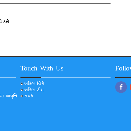
ો કરો
Touch With Us
Foll
અકિલા વિશે
અકિલા ટીમ
યા આવૃત્તિ
સંપર્ક