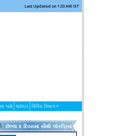
Last Updated on 1:33 AM IST
લા અંકો
જાહેરાત
વિવિધ વિભાગ
છેલ્લા 8 દિવસમાં સૌથી લોકપ્રિય