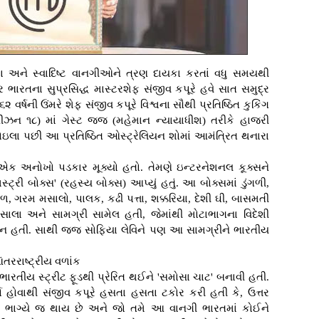
ળા અને સ્વાદિષ્ટ વાનગીઓને ત્રણ દાયકા કરતાં વધુ સમયથી
 ભારતના સુપ્રસિદ્ધ માસ્ટરશેફ સંજીવ કપૂરે હવે સાત સમુદ્ર
૨ વર્ષની ઉંમરે શેફ સંજીવ કપૂરે વિશ્વના સૌથી પ્રતિષ્ઠિત કુકિંગ
(સીઝન ૧૮) માં ગેસ્ટ જજ (મહેમાન ન્યાયાધીશ) તરીકે હાજરી
ોઇલા પછી આ પ્રતિષ્ઠિત ઓસ્ટ્રેલિયન શોમાં આમંત્રિત થનારા
ષ એક અનોખો પડકાર મૂક્યો હતો. તેમણે ઇન્ટરનેશનલ કૂક્સને
ટ્રી બોક્સ' (રહસ્ય બોક્સ) આપ્યું હતું. આ બોક્સમાં ડુંગળી,
, ગરમ મસાલો, પાલક, કઢી પત્તા, શક્કરિયા, દેશી ઘી, બાસમતી
સાલા અને સામગ્રી સામેલ હતી, જેમાંથી મોટાભાગના વિદેશી
 ન હતી. સાથી જજ સોફિયા લેવિને પણ આ સામગ્રીને ભારતીય
ંતરરાષ્ટ્રીય વળાંક
ે ભારતીય સ્ટ્રીટ ફૂડથી પ્રેરિત થઈને 'સમોસા ચાટ' બનાવી હતી.
યો હોવાથી સંજીવ કપૂરે હસતા હસતા ટકોર કરી હતી કે, ઉત્તર
ગ ભાગ્યે જ થાય છે અને જો તમે આ વાનગી ભારતમાં કોઈને