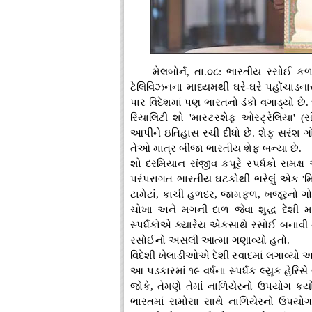
મેલબોર્ન, તા.૦૮: ભારતીય રસોઈ ક
ટેલિવિઝનના માધ્યમથી ઘરે-ઘરે પહોંચાડનાર
પાર વિદેશમાં પણ ભારતનો ડંકો વગાડ્યો છે. ૬
રિયાલિટી શો 'માસ્ટરશેફ ઓસ્ટ્રેલિયા' 
આપીને ઇતિહાસ રચી દીધો છે. શેફ સરંશ ગ
તેઓ માત્ર બીજા ભારતીય શેફ બન્યા છે.
શો દરમિયાન સંજીવ કપૂરે સ્પર્ધકો સમક્
પરંપરાગત ભારતીય ઘટકોથી ભરેલું એક 'મિસ્
ટામેટાં, કાચી હળદર, જામફળ, ખજૂરનો ગોળ
ચોખા અને મગની દાળ જેવા શુદ્ધ દેશી મ
સ્પર્ધકોએ ક્યારેય એકસાથે રસોઈ બનાવી
રસોઈનો અસલી આત્મા ગણાવ્યો હતો.
વિદેશી ખેલાડીઓએ દેશી સ્વાદમાં લગાવ્યો આ
આ પડકારમાં ૧૯ વર્ષના સ્પર્ધક લ્યુક હેરિસ
જોકે, તેમણે તેમાં નાળિયેરનો ઉપયોગ કર્
ભારતમાં સમોસા સાથે નાળિયેરનો ઉપયો