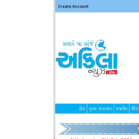
Create Account
હોમ
મુખ્ય સમાચાર
રાજકોટ
સૌરાષ