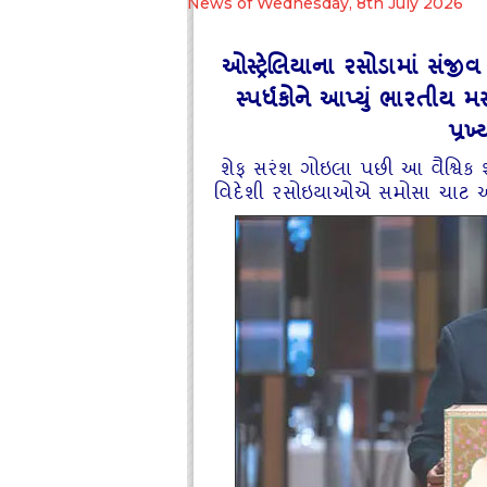
News of Wednesday, 8th July 2026
ઓસ્ટ્રેલિયાના રસોડામાં સંજીવ 
સ્પર્ધકોને આપ્યું ભારતીય મ
પ્રખ
શેફ સરંશ ગોઇલા પછી આ વૈશ્વિક 
વિદેશી રસોઇયાઓએ સમોસા ચાટ અને