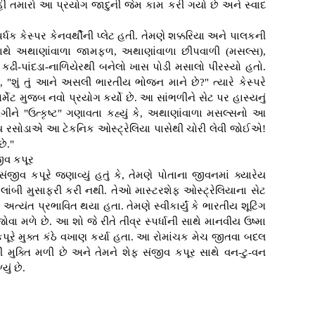
ીં તમારો આ પ્રયોગ જાદુની જેમ કામ કરી ગયો છે અને સ્વાદ
્પર્ધક કેસ્પર કેનવર્થીની પ્લેટ હતી. તેમણે શક્કરિયા અને પાલકની
સાથે અથાણાંવાળા જામફળ, અથાણાંવાળા છીપવાળી (મસલ્સ),
ઢી-પાંદડા-નાળિયેરથી બનેલો ખાસ પોડી મસાલો પીરસ્યો હતો.
કે, "શું તું આને અસલી ભારતીય ભોજન માને છે?" ત્યારે કેસ્પરે
 ફોર્મેટ મુજબ નવો પ્રયોગ કર્યો છે. આ સાંભળીને સેટ પર હાસ્યનું
ાનગીને "ઉત્કૃષ્ટ" ગણાવતા કહ્યું કે, અથાણાંવાળા મસલ્સનો આ
 રસોડાએ આ ટેકનિક ઓસ્ટ્રેલિયા પાસેથી ચોરી લેવી જોઈએ!
ે."
ીવ કપૂર
જીવ કપૂરે જણાવ્યું હતું કે, તેમણે પોતાના જીવનમાં ક્યારેય
ાંબી મુસાફરી કરી નથી. તેઓ માસ્ટરશેફ ઓસ્ટ્રેલિયાના સેટ
યંત પ્રભાવિત થયા હતા. તેમણે સ્વીકાર્યું કે ભારતીય શૂટિંગ
ા મળે છે. આ શો જે રીતે તીવ્ર સ્પર્ધાની સાથે માનવીય ઉષ્મા
 કપૂરે મુક્ત કંઠે વખાણ કર્યા હતા. આ રોમાંચક મેચ જીતવા બદલ
ી મુક્તિ મળી છે અને તેમને શેફ સંજીવ કપૂર સાથે વન-ટુ-વન
ું છે.