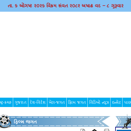
તા. ૬ ઓગષ્ટ ર૦ર૬ વિક્રમ સંવત ર૦૮૨ અષાઢ વદ – ૮ ગુરૂવાર
્ટ્ર-કચ્છ
ગુજરાત
દેશ-વિદેશ
ખેલ-જગત
ફિલ્મ જગત
વિડિઓ ન્યૂઝ
ઇન્સેટ
પાછ
ફિલ્મ જગત