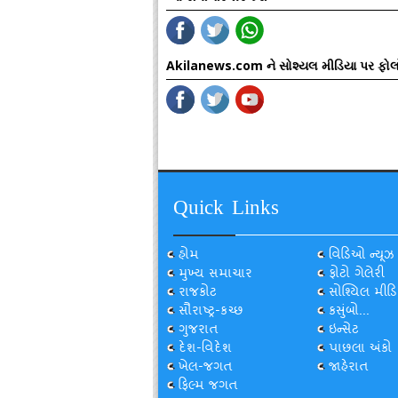
Akilanews.com ને સોશ્યલ મીડિયા પર ફોલ
Quick Links
હોમ
વિડિઓ ન્યૂઝ
મુખ્ય સમાચાર
ફોટો ગેલેરી
રાજકોટ
સોશ્યિલ મીડિ
સૌરાષ્ટ્ર-કચ્છ
કસુંબો...
ગુજરાત
ઇન્સેટ
દેશ-વિદેશ
પાછલા અંકો
ખેલ-જગત
જાહેરાત
ફિલ્મ જગત