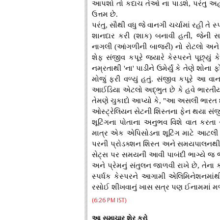
આપશો તો કદાચ તેઓ ના પાડશે, પરંતુ અહ
ઉત્તમ છે.
પરંતુ, સૌથી વધુ જે વાનગી ચર્ચામાં રહી તે સ
શાનદાર કરી (શાક) બનાવી હતી, જેની 
નાગલી (આંગળીની બાજરી) નો રોટલો અને ક
શેફ સંજીવ કપૂરે જ્યારે કેસ્પરને પૂછ્યું 
નમ્રતાથી 'ના' પાડીને ઉમેર્યું કે તેણે શોના
મોજું ફરી વળ્યું હતું. સંજીવ કપૂરે આ વ
આઈડિયા એટલો અદ્ભુત છે કે હવે ભારતીય
તેમણે ચુકાદો આપ્યો કે, "આ અસલી ભારત છ
ઓસ્ટ્રેલિયન સેટની શિસ્તના ફેન થયા સંજ
શૂટિંગના પોતાના અનુભવ વિશે વાત કરતા સં
માત્ર એક એપિસોડના શૂટિંગ માટે આટલી લ
પરની પ્રોડક્શન શિસ્ત અને સમયપાલનથી અત્
સેટ્સ પર સમયની આવી પાબંદી ભાગ્યે જ જોવ
અને પ્રેમનું સંતુલન જાળવી રાખે છે, તેના
સ્પર્ધક કેસ્પરને આગામી એલિમિનેશનમાંથ
રસોઈ શીખવાનું ખાસ સત્ર પણ ઈનામમાં મળ્ય
(6:26 PM IST)
આ સમાચાર શેર કરો