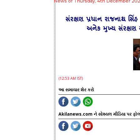
News of Thursday, 4th December 20
સંરક્ષણ પ્રધાન રાજનાથ સિંહ
અનેક મુખ્ય સંરક્ષણ
(12:53 AM IST)
આ સમાચાર શેર કરો
Akilanews.com ને સોશ્યલ મીડિયા પર ફોલ