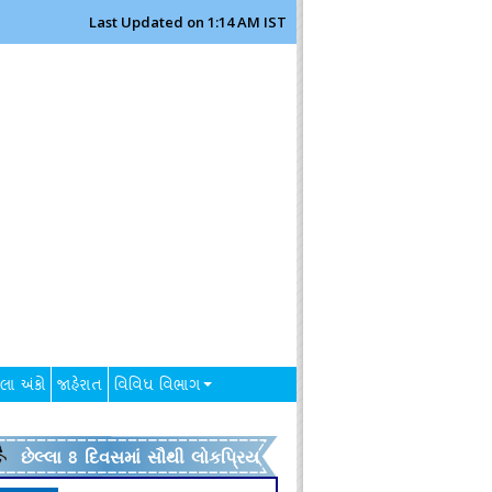
Last Updated on 1:14 AM IST
લા અંકો
જાહેરાત
વિવિધ વિભાગ
છેલ્લા 8 દિવસમાં સૌથી લોકપ્રિય