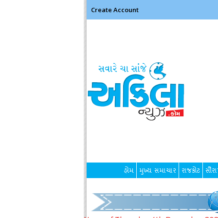
Create Account
હોમ
મુખ્ય સમાચાર
રાજકોટ
સૌરાષ