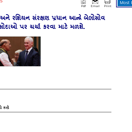
25
Most 
Pdf
Email
Print
 અને રશિયન સંરક્ષણ પ્રધાન આન્દ્રે બેલોસોવ
 સોદાઓ પર ચર્ચા કરવા માટે મળશે.
ો કરો