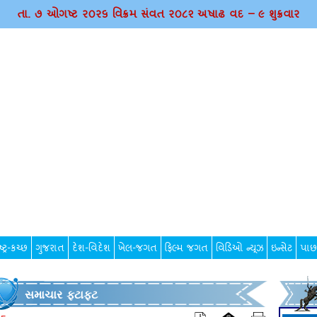
તા. ૭ ઓગષ્ટ ર૦ર૬ વિક્રમ સંવત ર૦૮૨ અષાઢ વદ – ૯ શુક્રવાર
્ટ્ર-કચ્છ
ગુજરાત
દેશ-વિદેશ
ખેલ-જગત
ફિલ્મ જગત
વિડિઓ ન્યૂઝ
ઇન્સેટ
પાછ
સમાચાર ફટાફટ