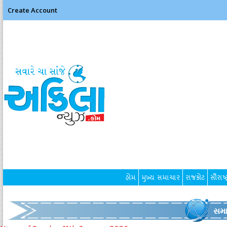
Create Account
હોમ
મુખ્ય સમાચાર
રાજકોટ
સૌરાષ્ટ
સમા