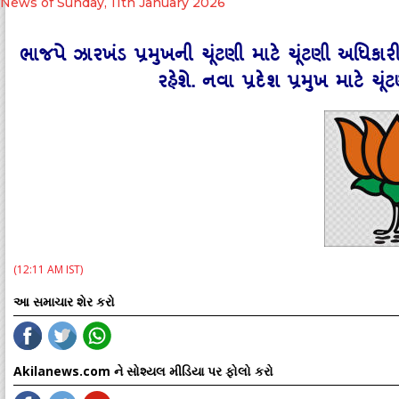
News of Sunday, 11th January 2026
ભાજપે ઝારખંડ પ્રમુખની ચૂંટણી માટે ચૂંટણી અધિક
રહેશે. નવા પ્રદેશ પ્રમુખ માટે ચ
(12:11 AM IST)
આ સમાચાર શેર કરો
Akilanews.com ને સોશ્યલ મીડિયા પર ફોલો કરો