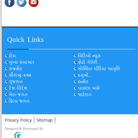
Quick Links
હોમ
વિડિઓ ન્યૂઝ
મુખ્ય સમાચાર
ફોટો ગેલેરી
રાજકોટ
સોશ્યિલ મીડિયા આવૃત્તિ
સૌરાષ્ટ્ર-કચ્છ
કસુંબો...
ગુજરાત
ઇન્સેટ
દેશ-વિદેશ
પાછલા અંકો
ખેલ-જગત
જાહેરાત
ફિલ્મ જગત
Privacy Policy
Sitemap
Designed & Developed By