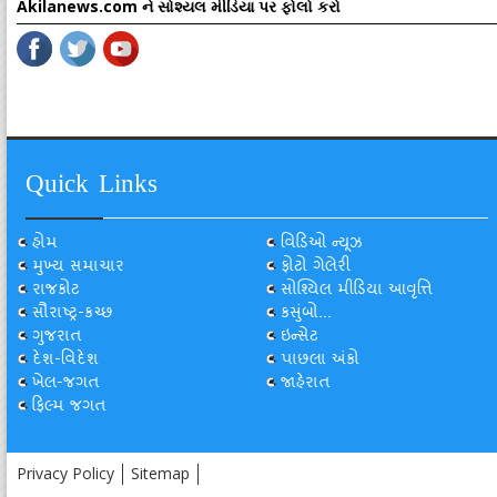
Akilanews.com ને સોશ્યલ મીડિયા પર ફોલો કરો
Quick Links
હોમ
વિડિઓ ન્યૂઝ
મુખ્ય સમાચાર
ફોટો ગેલેરી
રાજકોટ
સોશ્યિલ મીડિયા આવૃત્તિ
સૌરાષ્ટ્ર-કચ્છ
કસુંબો...
ગુજરાત
ઇન્સેટ
દેશ-વિદેશ
પાછલા અંકો
ખેલ-જગત
જાહેરાત
ફિલ્મ જગત
Privacy Policy
Sitemap