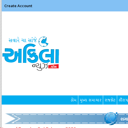
Create Account
હોમ
મુખ્ય સમાચાર
રાજકોટ
સૌરાષ્ટ
સમા