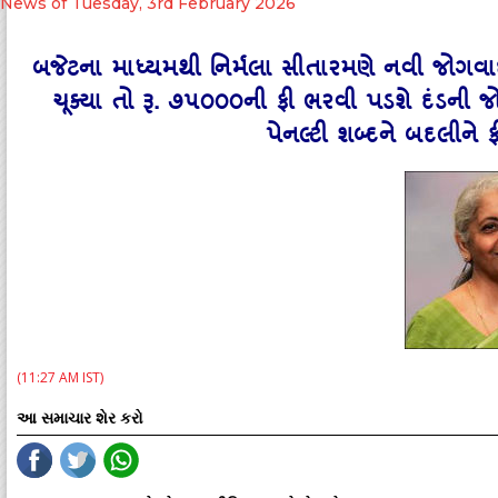
News of Tuesday, 3rd February 2026
બજેટના માધ્‍યમથી નિર્મલા સીતારમણે નવી જોગવ
ચૂક્‍યા તો રૂ. ૭૫૦૦૦ની ફી ભરવી પડશે દંડન
પેનલ્‍ટી શબ્‍દને બદલીને 
(11:27 AM IST)
આ સમાચાર શેર કરો