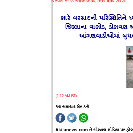
News of Wednesday, 8th July 2026
ભારે વરસાદની પરિસ્થિતિને ધ
જિલ્લાના વાલોડ, ડોલવણ 
આંગણવાડીઓમાં બુધવાર
(1:12 AM IST)
આ સમાચાર શેર કરો
Akilanews.com ને સોશ્યલ મીડિયા પર ફોલ