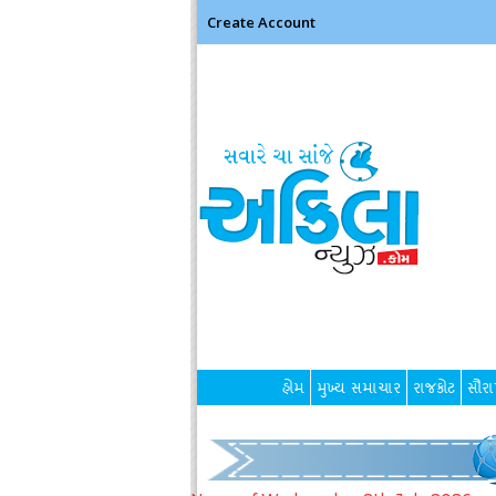
Create Account
હોમ
મુખ્ય સમાચાર
રાજકોટ
સૌરાષ