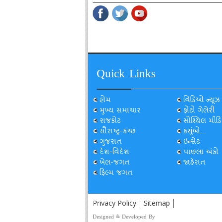
Quick Links
હોમ
વિડિઓ ન્યૂઝ
મુખ્ય સમાચાર
ફોટો ગેલેરી
રાજકોટ
સોશ્યિલ મીડિ
સૌરાષ્ટ્ર-કચ્છ
કસુંબો...
ગુજરાત
ઇન્સેટ
દેશ-વિદેશ
પાછલા અંકો
ખેલ-જગત
જાહેરાત
ફિલ્મ જગત
Privacy Policy
Sitemap
Designed & Developed By