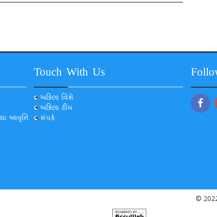
Touch With Us
Foll
અકિલા વિશે
અકિલા ટીમ
યા આવૃત્તિ
સંપર્ક
© 2022