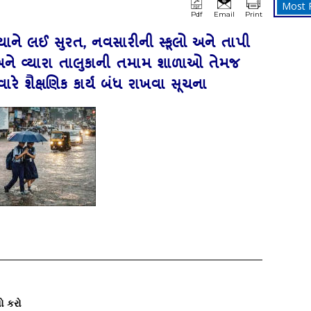
Most 
Pdf
Email
Print
્યાને લઈ સુરત, નવસારીની સ્કૂલો અને તાપી
અને વ્યારા તાલુકાની તમામ શાળાઓ તેમજ
ે શૈક્ષણિક કાર્ય બંધ રાખવા સૂચના
ો કરો