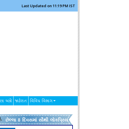
Last Updated on 11:19 PM IST
લા અંકો
જાહેરાત
વિવિધ વિભાગ
છેલ્લા 8 દિવસમાં સૌથી લોકપ્રિય