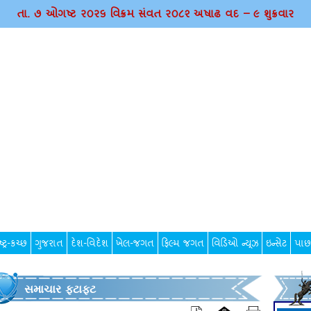
તા. ૭ ઓગષ્ટ ર૦ર૬ વિક્રમ સંવત ર૦૮૨ અષાઢ વદ – ૯ શુક્રવાર
્ટ્ર-કચ્છ
ગુજરાત
દેશ-વિદેશ
ખેલ-જગત
ફિલ્મ જગત
વિડિઓ ન્યૂઝ
ઇન્સેટ
પાછ
સમાચાર ફટાફટ