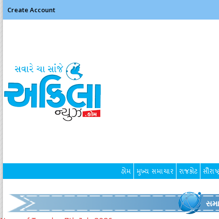
Create Account
હોમ
મુખ્ય સમાચાર
રાજકોટ
સૌરાષ્ટ
સમા