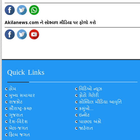
Akilanews.com ને સોશ્યલ મીડિયા પર ફોલો કરો
Quick Links
હોમ
વિડિઓ ન્યૂઝ
મુખ્ય સમાચાર
ફોટો ગેલેરી
રાજકોટ
સોશ્યિલ મીડિયા આવૃત્તિ
સૌરાષ્ટ્ર-કચ્છ
કસુંબો...
ગુજરાત
ઇન્સેટ
દેશ-વિદેશ
પાછલા અંકો
ખેલ-જગત
જાહેરાત
ફિલ્મ જગત