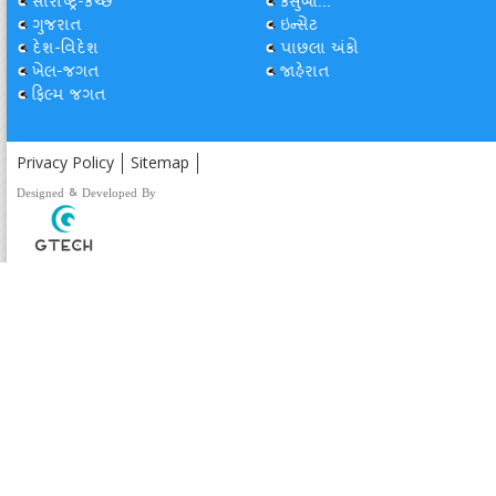
સૌરાષ્ટ્ર-કચ્છ
કસુંબો...
ગુજરાત
ઇન્સેટ
દેશ-વિદેશ
પાછલા અંકો
ખેલ-જગત
જાહેરાત
ફિલ્મ જગત
Privacy Policy
Sitemap
Designed & Developed By