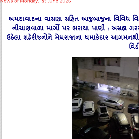
News of Monday, 1st June 2026
અમદાવાદના વાસણા સહિત આજુબાજુના વિવિધ વિસ્
નીચાણવાળા માર્ગો પર ભરાયા પાણી : અસહ્ય ગર
ઉઠેલા શહેરીજનોને મેઘરાજાના ધમાકેદાર આગમનથ
વિડ