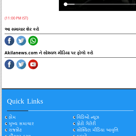
(11:00 PM IST)
આ સમાચાર શેર કરો
Akilanews.com ને સોશ્યલ મીડિયા પર ફોલો કરો
Quick Links
હોમ
વિડિઓ ન્યૂઝ
મુખ્ય સમાચાર
ફોટો ગેલેરી
રાજકોટ
સોશ્યિલ મીડિયા આવૃત્તિ