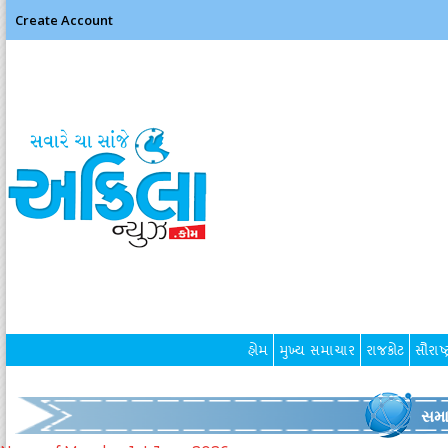
Create Account
હોમ
મુખ્ય સમાચાર
રાજકોટ
સૌરાષ્ટ
સમા