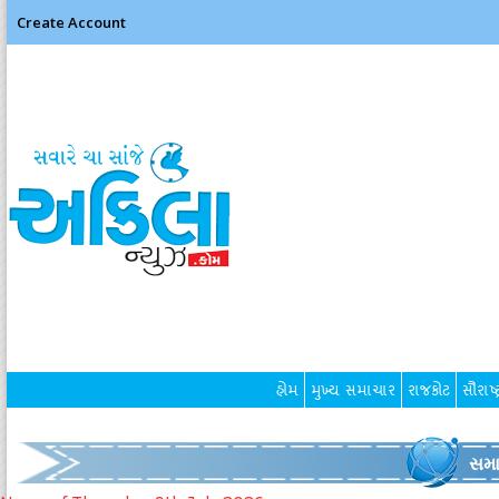
Create Account
હોમ
મુખ્ય સમાચાર
રાજકોટ
સૌરાષ્ટ
સમા