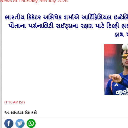
News of Thursday, 9th July 2026
ભારતીય ક્રિકેટર અભિષેક શર્માએ આર્ટિફિશિયલ ઇન્
પોતાના પર્સનાલિટી રાઈટ્સના રક્ષણ માટે દિલ્હી હા
હાથ 
(1:16 AM IST)
આ સમાચાર શેર કરો