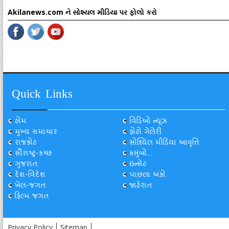
Akilanews.com ને સોશ્યલ મીડિયા પર ફોલો કરો
Quick Links
હોમ
વિડિઓ ન્યૂઝ
મુખ્ય સમાચાર
ફોટો ગેલેરી
રાજકોટ
સોશ્યિલ મીડિયા આવૃત્તિ
સૌરાષ્ટ્ર-કચ્છ
કસુંબો...
ગુજરાત
ઇન્સેટ
દેશ-વિદેશ
પાછલા અંકો
ખેલ-જગત
જાહેરાત
ફિલ્મ જગત
Privacy Policy
Sitemap