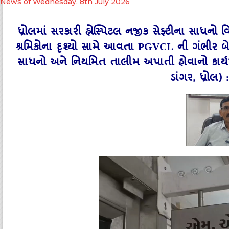
News of Wednesday, 8th July 2026
ધ્રોલમાં સરકારી હોસ્પિટલ નજીક સેફ્ટીના સાધન
શ્રમિકોના દૃશ્યો સામે આવતા PGVCL ની ગંભીર બેદ
સાધનો અને નિયમિત તાલીમ અપાતી હોવાનો કાર્
ડાંગર, ધ્રોલ)