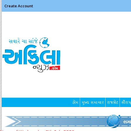
Create Account
હોમ
મુખ્ય સમાચાર
રાજકોટ
સૌરાષ્ટ
સમા