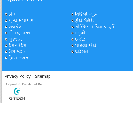
હોમ
વિડિઓ ન્યૂઝ
મુખ્ય સમાચાર
ફોટો ગેલેરી
રાજકોટ
સોશ્યિલ મીડિયા આવૃત્તિ
સૌરાષ્ટ્ર-કચ્છ
કસુંબો...
ગુજરાત
ઇન્સેટ
દેશ-વિદેશ
પાછલા અંકો
ખેલ-જગત
જાહેરાત
ફિલ્મ જગત
Privacy Policy
Sitemap
Designed & Developed By