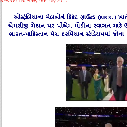
News of Thursday, 9th July 2026
ઓસ્ટ્રેલિયાના મેલબોર્ન ક્રિકેટ ગ્રાઉન્ડ (MCG) ખાત
એમસીજી મેદાન પર પીએમ મોદીના સ્વાગત માટે ઉમટેલ
ભારત-પાકિસ્તાન મેચ દરમિયાન સ્ટેડિયમમાં જોવ