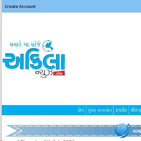
Create Account
હોમ
મુખ્ય સમાચાર
રાજકોટ
સૌરાષ્ટ
સમા