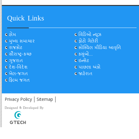
Quick Links
હોમ
વિડિઓ ન્યૂઝ
મુખ્ય સમાચાર
ફોટો ગેલેરી
રાજકોટ
સોશ્યિલ મીડિયા આવૃત્તિ
સૌરાષ્ટ્ર-કચ્છ
કસુંબો...
ગુજરાત
ઇન્સેટ
દેશ-વિદેશ
પાછલા અંકો
ખેલ-જગત
જાહેરાત
ફિલ્મ જગત
Privacy Policy
Sitemap
Designed & Developed By