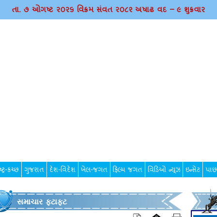
તા. ૭ ઓગષ્ટ ર૦ર૬ વિક્રમ સંવત ર૦૮૨ અષાઢ વદ – ૯ શુક્રવાર
્ટ્ર-કચ્છ
ગુજરાત
દેશ-વિદેશ
ખેલ-જગત
ફિલ્મ જગત
વિડિઓ ન્યૂઝ
ઇન્સેટ
પાછ
સમાચાર ફટાફટ