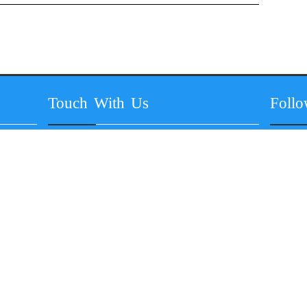
Touch With Us
Foll
અકિલા વિશે
અકિલા ટીમ
યા આવૃત્તિ
સંપર્ક
© 2022