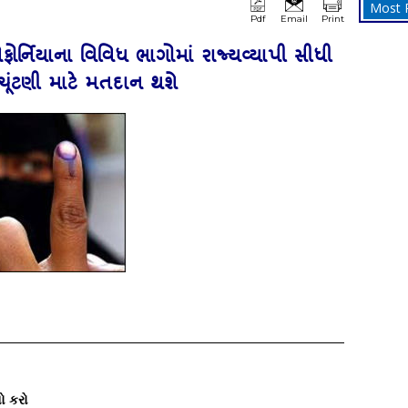
Most 
Pdf
Email
Print
લિફોર્નિયાના વિવિધ ભાગોમાં રાજ્યવ્યાપી સીધી
 ચૂંટણી માટે મતદાન થશે
ો કરો