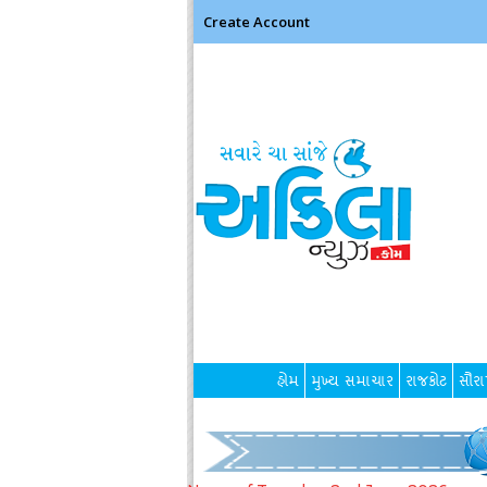
Create Account
હોમ
મુખ્ય સમાચાર
રાજકોટ
સૌરાષ