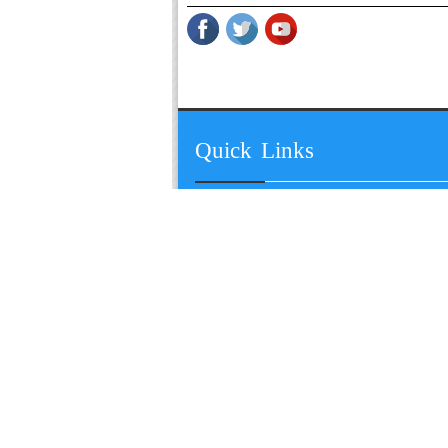
Quick Links
હોમ
વિડિઓ ન્યૂઝ
મુખ્ય સમાચાર
ફોટો ગેલેરી
રાજકોટ
સોશ્યિલ મીડિ
સૌરાષ્ટ્ર-કચ્છ
કસુંબો...
ગુજરાત
ઇન્સેટ
દેશ-વિદેશ
પાછલા અંકો
ખેલ-જગત
જાહેરાત
ફિલ્મ જગત
Privacy Policy
Sitemap
Designed & Developed By