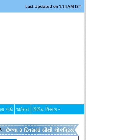
Last Updated on 1:14 AM IST
લા અંકો
જાહેરાત
વિવિધ વિભાગ
છેલ્લા 8 દિવસમાં સૌથી લોકપ્રિય