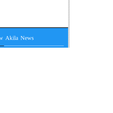
ow Akila News
 All Rights Reserved by Akila Rajkot India.