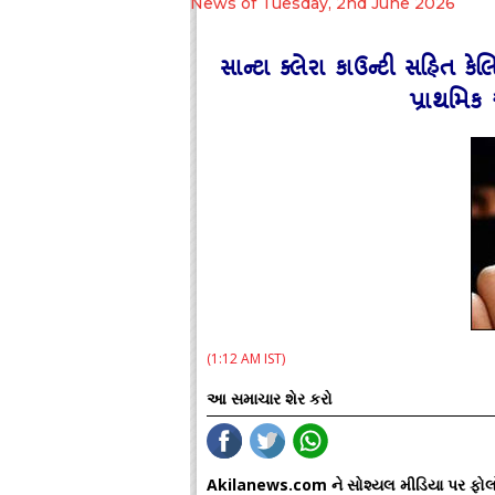
News of Tuesday, 2nd June 2026
સાન્ટા ક્લેરા કાઉન્ટી સહિત કે
પ્રાથમિક
(1:12 AM IST)
આ સમાચાર શેર કરો
Akilanews.com ને સોશ્યલ મીડિયા પર ફોલ