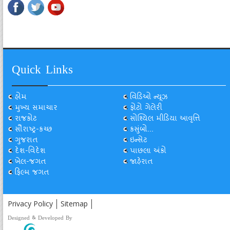
Quick Links
હોમ
વિડિઓ ન્યૂઝ
મુખ્ય સમાચાર
ફોટો ગેલેરી
રાજકોટ
સોશ્યિલ મીડિયા આવૃત્તિ
સૌરાષ્ટ્ર-કચ્છ
કસુંબો...
ગુજરાત
ઇન્સેટ
દેશ-વિદેશ
પાછલા અંકો
ખેલ-જગત
જાહેરાત
ફિલ્મ જગત
Privacy Policy
Sitemap
Designed & Developed By