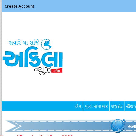
Create Account
હોમ
મુખ્ય સમાચાર
રાજકોટ
સૌરાષ્ટ
સમા