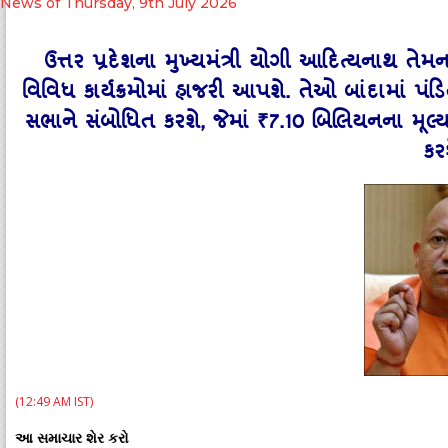
News of Thursday, 9th July 2026
ઉત્તર પ્રદેશના મુખ્યમંત્રી યોગી આદિત્યનાથ તેમ
વિવિધ કાર્યક્રમોમાં હાજરી આપશે. તેઓ બાંદામાં પં
સભાને સંબોધિત કરશે, જેમાં ₹7.10 બિલિયનના મૂલ્યન
કર
(12:49 AM IST)
આ સમાચાર શેર કરો