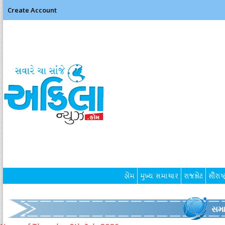
Create Account
હોમ
મુખ્ય સમાચાર
રાજકોટ
સૌરાષ્ટ
સમા