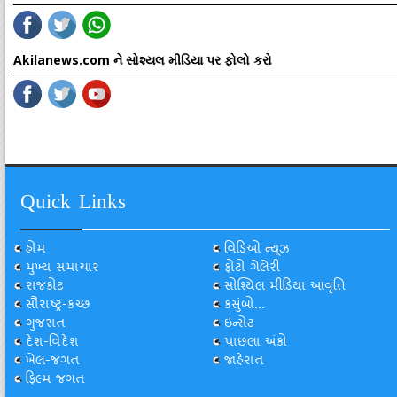
Akilanews.com ને સોશ્યલ મીડિયા પર ફોલો કરો
Quick Links
હોમ
વિડિઓ ન્યૂઝ
મુખ્ય સમાચાર
ફોટો ગેલેરી
રાજકોટ
સોશ્યિલ મીડિયા આવૃત્તિ
સૌરાષ્ટ્ર-કચ્છ
કસુંબો...
ગુજરાત
ઇન્સેટ
દેશ-વિદેશ
પાછલા અંકો
ખેલ-જગત
જાહેરાત
ફિલ્મ જગત