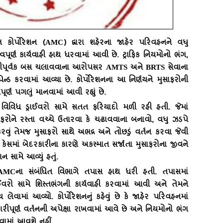
કોર્પોરેશન (
AMC
) દ્વારા શહેરના જાહેર પરિવહનને વધુ
વપૂર્ણ કાર્યવાહી હાથ ધરવામાં આવી છે. ટ્રાફિક નિયમોનો ભંગ,
કારીપૂર્વક બસ ચલાવવાના આરોપસર
AMTS
અને
BRTS
સેવાના
ેન્ડ કરવામાં આવ્યા છે. કોર્પોરેશનના આ નિર્ણયને મુસાફરોની
ૂર્ણ પગલું માનવામાં આવી રહ્યું છે.
ી વિવિધ ડ્રાઈવરો સામે સતત ફરિયાદો મળી રહી હતી. જેમાં
રોને રસ્તા વચ્ચે ઉતારવા કે ચઢાવવાના બનાવો, વધુ ઝડપે
રવું તેમજ મુસાફરો સાથે અભદ્ર અને તોછડું વર્તન કરવા જેવી
ેસમાં બેદરકારીના કારણે અકસ્માત સર્જાતા મુસાફરોના જીવને
 સામે આવ્યું હતું.
AMC
ના સંબંધિત વિભાગે તપાસ હાથ ધરી હતી. તપાસમાં
ાઈવરો સામે શિસ્તભંગની કાર્યવાહી કરવામાં આવી અને તેમને
લેવામાં આવ્યો. કોર્પોરેશનનું કહેવું છે કે જાહેર પરિવહનમાં
પૂર્ણ વર્તનની અપેક્ષા રાખવામાં આવે છે અને નિયમોનો ભંગ
ામાં આવશે નહીં.