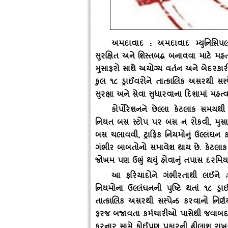
અમદાવાદ : અમદાવાદ મ્યુનિસિપલ 
સુરક્ષિત અને શિસ્તબદ્ધ બનાવવા માટે મહત્
મુસાફરો સાથે અયોગ્ય વર્તન અને બેદર
કુલ ૧૮ ડ્રાઈવરોને તાત્કાલિક અસરથી સસ્પ
સુરક્ષા અને સેવા સુધારવાના દિશામાં મહત્વપ
કોર્પોરેશનને છેલ્લા કેટલાક સમયથ
નિયત બસ સ્ટોપ પર બસ ન રોકવી, મુસાફ
બસ ચલાવવી, ટ્રાફિક નિયમોનું ઉલ્લંઘન ક
ગંભીર બાબતોનો સમાવેશ થાય છે. કેટલાક ક
જોખમ પણ ઉભું થયું હોવાનું તપાસ દરમિયાન
આ ફરિયાદોને ગંભીરતાથી લઈને
નિયમોના ઉલ્લંઘનની પુષ્ટિ થતાં ૧૮ ડ્ર
તાત્કાલિક અસરથી સસ્પેન્ડ કરવાનો નિર્ણય 
ફરજ બજાવતા કર્મચારીઓ પાસેથી જવાબદારી
કરનાર સામે કોઈપણ પ્રકારની ઢીલાશ રાખવ