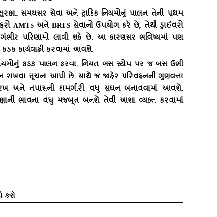
ની સુરક્ષા, સમયસર સેવા અને ટ્રાફિક નિયમોનું પાલન તેની પ્રથમ
ાફરો
AMTS
અને
BRTS
સેવાનો ઉપયોગ કરે છે, તેથી ડ્રાઈવરો
ી ગંભીર પરિણામો લાવી શકે છે. આ કારણસર ભવિષ્યમાં પણ
 કડક કાર્યવાહી કરવામાં આવશે.
ફિક નિયમોનું કડક પાલન કરવા, નિયત બસ સ્ટોપ પર જ બસ ઉભી
્તન રાખવા સૂચના આપી છે. સાથે જ જાહેર પરિવહનની ગુણવત્તા
ેખરેખ અને તપાસની કામગીરી વધુ સઘન બનાવવામાં આવશે.
રક્ષાની ભાવના વધુ મજબૂત બનશે તેવી આશા વ્યક્ત કરવામાં
ો કરો