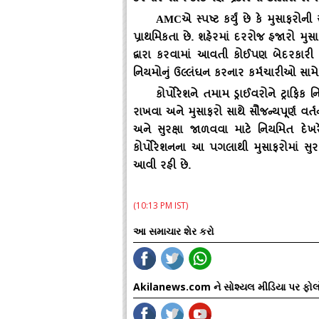
AMC
એ સ્પષ્ટ કર્યું છે કે મુસાફરો
પ્રાથમિકતા છે. શહેરમાં દરરોજ હજારો મુસ
દ્વારા કરવામાં આવતી કોઈપણ બેદરકાર
નિયમોનું ઉલ્લંઘન કરનાર કર્મચારીઓ સામે
કોર્પોરેશને તમામ ડ્રાઈવરોને ટ્રા
રાખવા અને મુસાફરો સાથે સૌજન્યપૂર્ણ વર
અને સુરક્ષા જાળવવા માટે નિયમિત દ
કોર્પોરેશનના આ પગલાથી મુસાફરોમાં સુ
આવી રહી છે.
(10:13 PM IST)
આ સમાચાર શેર કરો
Akilanews.com ને સોશ્યલ મીડિયા પર ફોલ