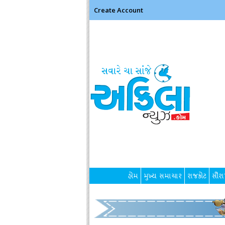
Create Account
હોમ
મુખ્ય સમાચાર
રાજકોટ
સૌરાષ