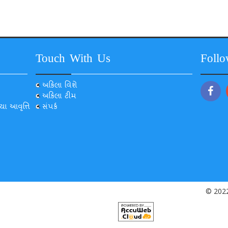
Touch With Us
Foll
અકિલા વિશે
અકિલા ટીમ
યા આવૃત્તિ
સંપર્ક
© 2022