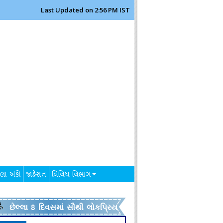
Last Updated on 2:56 PM IST
લા અંકો
જાહેરાત
વિવિધ વિભાગ
છેલ્લા 8 દિવસમાં સૌથી લોકપ્રિય