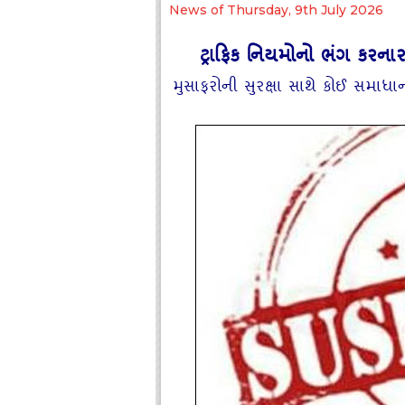
News of Thursday, 9th July 2026
ટ્રાફિક નિયમોનો ભંગ કરનાર
મુસાફરોની સુરક્ષા સાથે કોઈ સમા