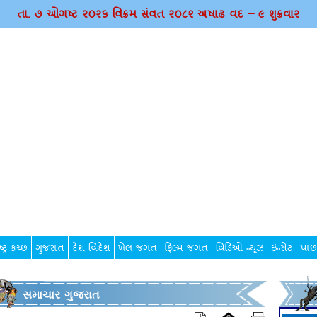
તા. ૭ ઓગષ્ટ ર૦ર૬ વિક્રમ સંવત ર૦૮૨ અષાઢ વદ – ૯ શુક્રવાર
્ટ્ર-કચ્છ
ગુજરાત
દેશ-વિદેશ
ખેલ-જગત
ફિલ્મ જગત
વિડિઓ ન્યૂઝ
ઇન્સેટ
પાછ
સમાચાર ગુજરાત