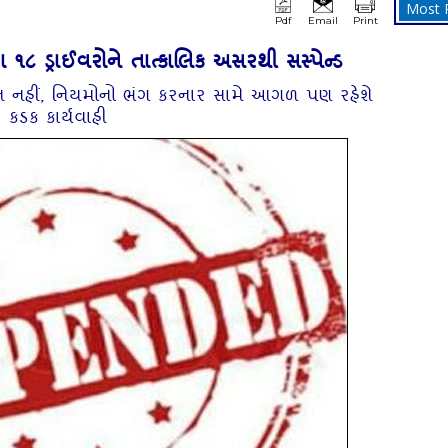
Most 
Pdf
Email
Print
ા ૧૮ ડ્રાઈવરોને તાત્કાલિક અસરથી સસ્પેન્ડ
ધાન નહીં, નિયમોનો ભંગ કરનાર સામે આગળ પણ રહેશે
કડક કાર્યવાહી