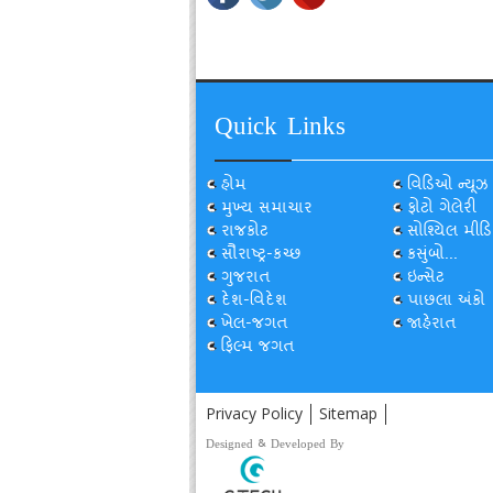
Quick Links
હોમ
વિડિઓ ન્યૂઝ
મુખ્ય સમાચાર
ફોટો ગેલેરી
રાજકોટ
સોશ્યિલ મીડિ
સૌરાષ્ટ્ર-કચ્છ
કસુંબો...
ગુજરાત
ઇન્સેટ
દેશ-વિદેશ
પાછલા અંકો
ખેલ-જગત
જાહેરાત
ફિલ્મ જગત
Privacy Policy
Sitemap
Designed & Developed By