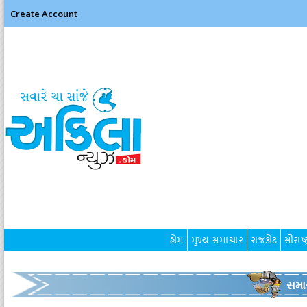
Create Account
હોમ
મુખ્ય સમાચાર
રાજકોટ
સૌરાષ્ટ
સમા