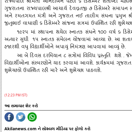
રાજ્‍યપાલ શ્રીમતી આનંદીબેન પટેલ ૬ ડિસેમ્‍બરે શતાબ્‍દી મહોત્‍
ગુજરાતના રાજ્‍યપાલશ્રી આચાર્ય દેવવ્રતજી ૭ ડિસેમ્‍બરે સમાપન 
અને રમતગમત મંત્રી અને ગુજરાત નઈ તાલીમ સંઘના પ્રમુખ શ્ર
જીતુભાઈ વાઘાણી ૬ ડિસેમ્‍બરે સાંજના સત્રમાં ઉપસ્‍થિત રહી શુભેચ્‍
૧૯૨૫ માં સ્‍થાપના થયેલ સ્‍નાતક સંઘને ૧૦૦ વર્ષ ૬ ડિસેમ્‍
અત્‍યાર સુધી ૧૫ સ્‍નાતક સંમેલન યોજવામાં આવ્‍યા છે. આ શતા
હજારથી વધુ વિદ્યાર્થીઓને અપાયું નિમંત્રણ આપવામાં આવ્‍યું છે.
આ બે દિવસ દરમિયાન ૮ સત્રોમાં વિવિધ પ્રસ્‍તુતિ થશે . જે
વિદ્યાર્થીઓના સંસ્‍મરણોને યાદ કરવામાં આવશે. કાર્યક્રમમાં ગૂજરા
શુભેચ્‍છકો ઉપસ્‍થિત રહી મારે અને શુભેચ્‍છા પાઠવશે.
(12:23 PM IST)
આ સમાચાર શેર કરો
Akilanews.com ને સોશ્યલ મીડિયા પર ફોલો કરો