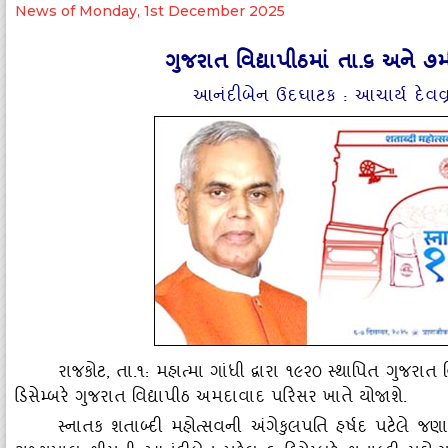
News of Monday, 1st December 2025
ગુજરાત વિદ્યાપીઠમાં તા.૬ અને ૭મ
આનંદીબેન ઉદઘાટક : આચાર્ય દેવવ
રાજકોટ
, તા.૧: મહાત્‍મા ગાંધી દ્વારા ૧૯૨૦ સ્‍થાપિત ગુજરા
ડિસેમ્‍બરે ગુજરાત વિદ્યાપીઠ અમદાવાદ પરિસર ખાતે યોજાશે.
સ્‍નાતક શતાબ્‍દી મહોત્‍સવની અંગેકુલપતિ હર્ષદ પટેલે જણાવ્‍ય