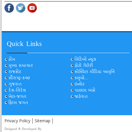
Quick Links
હોમ
વિડિઓ ન્યૂઝ
મુખ્ય સમાચાર
ફોટો ગેલેરી
રાજકોટ
સોશ્યિલ મીડિયા આવૃત્તિ
સૌરાષ્ટ્ર-કચ્છ
કસુંબો...
ગુજરાત
ઇન્સેટ
દેશ-વિદેશ
પાછલા અંકો
ખેલ-જગત
જાહેરાત
ફિલ્મ જગત
Privacy Policy
Sitemap
Designed & Developed By