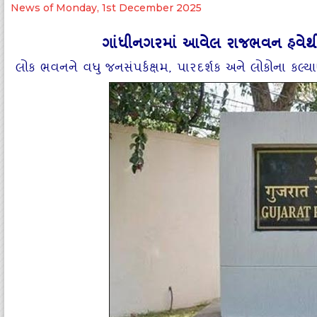
News of Monday, 1st December 2025
ગાંધીનગરમાં આવેલ રાજભવન હવેથ
લોક ભવનને વધુ જનસંપર્કક્ષમ, પારદર્શક અને લોકોના કલ્