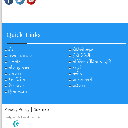
Quick Links
હોમ
વિડિઓ ન્યૂઝ
મુખ્ય સમાચાર
ફોટો ગેલેરી
રાજકોટ
સોશ્યિલ મીડિયા આવૃત્તિ
સૌરાષ્ટ્ર-કચ્છ
કસુંબો...
ગુજરાત
ઇન્સેટ
દેશ-વિદેશ
પાછલા અંકો
ખેલ-જગત
જાહેરાત
ફિલ્મ જગત
Privacy Policy
Sitemap
Designed & Developed By