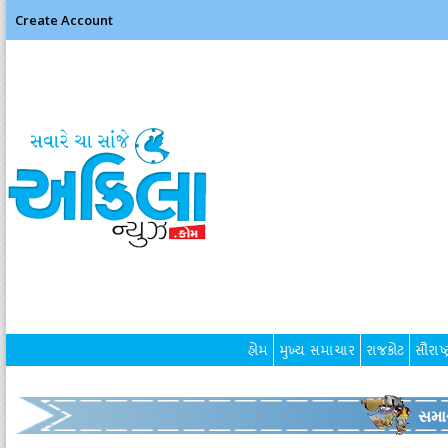
Create Account
હોમ
મુખ્ય સમાચાર
રાજકોટ
સૌરાષ્ટ
સમા