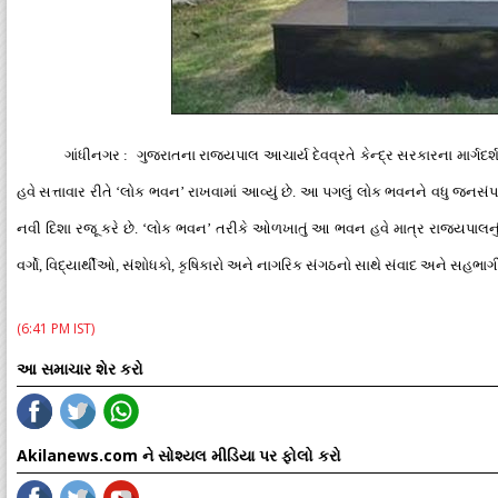
ગાંધીનગર : ગુજરાતના રાજ્યપાલ આચાર્ય દેવવ્રતે કેન્દ્ર સરકારના માર્ગદર
હવે સત્તાવાર રીતે ‘લોક ભવન’ રાખવામાં આવ્યું છે. આ પગલું લોક ભવનને વધુ જનસંપ
નવી દિશા રજૂ કરે છે. ‘લોક ભવન’ તરીકે ઓળખાતું આ ભવન હવે માત્ર રાજ્યપાલનું 
વર્ગો, વિદ્યાર્થીઓ, સંશોધકો, કૃષિકારો અને નાગરિક સંગઠનો સાથે સંવાદ અને સહભાગીતા
(6:41 PM IST)
આ સમાચાર શેર કરો
Akilanews.com ને સોશ્યલ મીડિયા પર ફોલો કરો