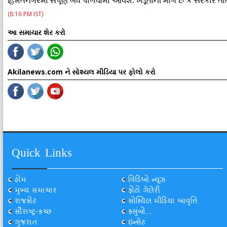
હિંમતનગરમાં સંપૂર્ણ બંધ પાળવામાં આવશે. ખેડૂતોની માંગ છે કે સરકારે 
(8:16 PM IST)
આ સમાચાર શેર કરો
Akilanews.com ને સોશ્યલ મીડિયા પર ફોલો કરો
Quick Links
હોમ
વિડિઓ ન્યૂઝ
મુખ્ય સમાચાર
ફોટો ગેલેરી
રાજકોટ
સોશ્યિલ મીડિયા આવૃત્તિ
સૌરાષ્ટ્ર-કચ્છ
કસુંબો...
ગુજરાત
ઇન્સેટ