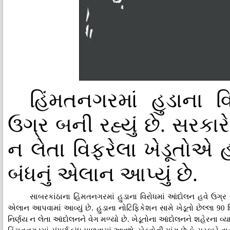
હિંમતનગરમાં હુડાના વ
ઉગ્ર બની રહ્યું છે. સરક
ન લેતા વિફરેલા ખેડૂતોએ હ
બંધનું એલાન આપ્યું છે.
સાબરકાંઠાના હિંમતનગરમાં હુડાના વિરોધમાં આંદોલન હવે ઉગ્ર બન્
એલાન આપવામાં આવ્યું છે. હુડાના નોટિફિકેશન સામે ખેડૂતો છેલ્લા 90
નિર્ણય ન લેતા આંદોલનને વેગ મળ્યો છે. ખેડૂતોના આંદોલનને શહેરના વ્