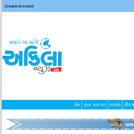
Create Account
હોમ
મુખ્ય સમાચાર
રાજકોટ
સૌરાષ્ટ
સમા