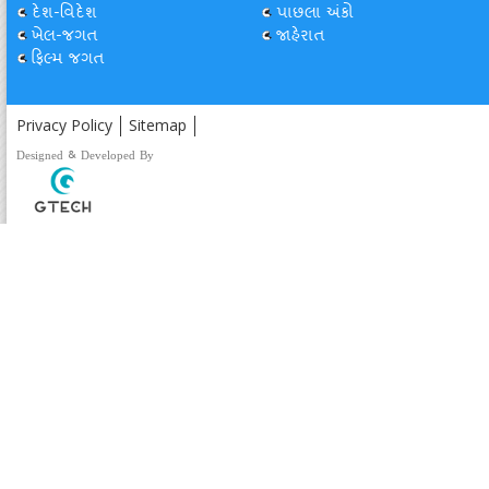
દેશ-વિદેશ
પાછલા અંકો
ખેલ-જગત
જાહેરાત
ફિલ્મ જગત
Privacy Policy
Sitemap
Designed & Developed By