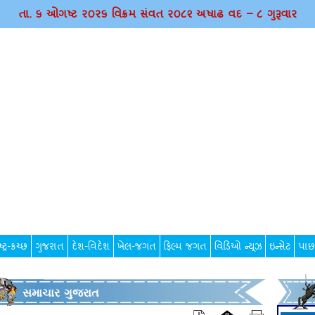
તા. ૬ ઓગષ્ટ ર૦ર૬ વિક્રમ સંવત ર૦૮૨ અષાઢ વદ – ૮ ગુરૂવાર
્ટ્ર-કચ્છ
ગુજરાત
દેશ-વિદેશ
ખેલ-જગત
ફિલ્મ જગત
વિડિઓ ન્યૂઝ
ઇન્સેટ
પાછ
સમાચાર ગુજરાત