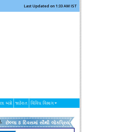
Last Updated on 1:33 AM IST
લા અંકો
જાહેરાત
વિવિધ વિભાગ
છેલ્લા 8 દિવસમાં સૌથી લોકપ્રિય