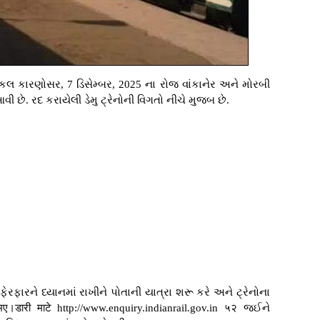
કનિકલ કારણોસર, 7 ડિસેમ્બર, 2025 ના રોજ વાંકાનેર અને મોરબી
વી છે. રદ કરાયેલી ડેમુ ટ્રેનોની વિગતો નીચે મુજબ છે.
ેરફારને ધ્યાનમાં રાખીને પોતાની યાત્રા શરૂ કરે અને ટ્રેનોના
ारी माटे http://www.enquiry.indianrail.gov.in ५२ જઈને