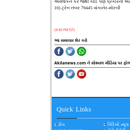
અવલોકન કરે જેથી કોઈ પણ પ્રકારની અસુ
10) ટ્રેન નંબર 79445 વાંકાનેર-મોરબી
(9:43 PM IST)
આ સમાચાર શેર કરો
Akilanews.com ને સોશ્યલ મીડિયા પર ફોલ
Quick Links
હોમ
વિડિઓ ન્યૂઝ