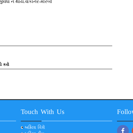
વિધા ન થાય.વાંકાનેર-મોરબી
ો કરો
Touch With Us
Foll
અકિલા વિશે