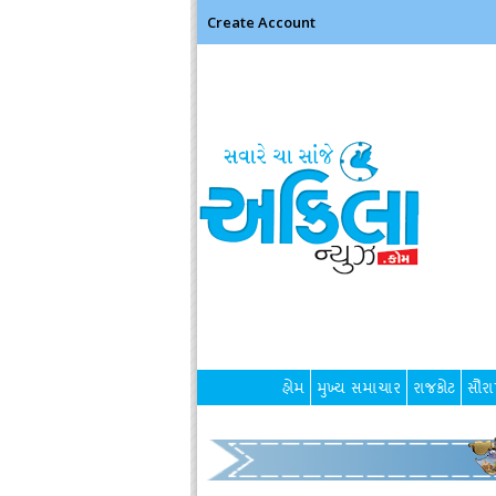
Create Account
હોમ
મુખ્ય સમાચાર
રાજકોટ
સૌરાષ