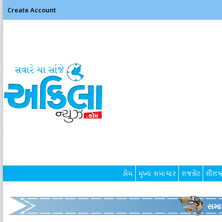
Create Account
હોમ
મુખ્ય સમાચાર
રાજકોટ
સૌરાષ્ટ
સમા