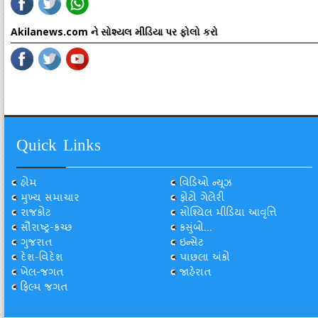
Akilanews.com ને સોશ્યલ મીડિયા પર ફોલો કરો
Quick Links
હોમ
વિડિઓ ન્યૂઝ
મુખ્ય સમાચાર
ફોટો ગેલેરી
રાજકોટ
સોશ્યિલ મીડિયા આવૃત્તિ
સૌરાષ્ટ્ર-કચ્છ
કસુંબો...
ગુજરાત
ઇન્સેટ
દેશ-વિદેશ
પાછલા અંકો
ખેલ-જગત
જાહેરાત
ફિલ્મ જગત