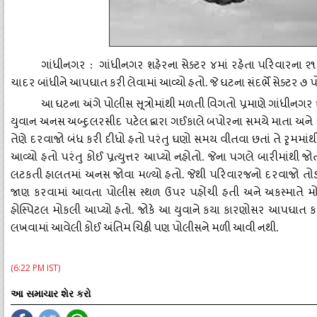
ગાંધીનગર
ગાંધીનગર
શહેરના
સેક્ટર
૪માં
રહેતા
પરિવારના
૨૧
:
ચાદર
બાંધીને
આપઘાત
કરી
લેવામાં
આવ્યો
હતો
જે
ઘટના
સંદર્ભે
સેક્ટર
૭
પ
.
આ
ઘટના
અંગે
પોલીસ
સૂત્રોમાંથી
મળતી
વિગતો
પ્રમાણે
ગાંધીનગર
યુવાન
અનસ
અબ્દુલરસીદ
પટેલ
દ્વારા
ગઈકાલે
બપોરના
સમયે
માતા
અને
તેણે
દરવાજો
બંધ
કરી
દીધો
હતો
પરંતુ
ઘણો
સમય
વીતવા
છતાં
તે
રૃમમાંથ
આવ્યો
હતો
પરંતુ
કોઈ
પ્રત્યુત્તર
આપ્યો
નહોતો
જેના
પગલે
બારીમાંથી
જો
.
લટકતી
હાલતમાં
અનસ
જોવા
મળ્યો
હતો
જેથી
પરિવારજનો
દરવાજો
તોડ
.
જાણ
કરવામાં
આવતા
પોલીસ
સ્થળ
ઉપર
પહોંચી
હતી
અને
અકસ્માતે
મ
હોસ્પિટલ
મોકલી
આપ્યો
હતો
જોકે
આ
યુવાને
કયા
કારણોસર
આપઘાત
કર
.
લખવામાં
આવેલી
કોઈ
અંતિમ
ચિઠ્ઠી
પણ
પોલીસને
મળી
આવી
નથી
.
(6:22 PM IST)
આ સમાચાર શેર કરો