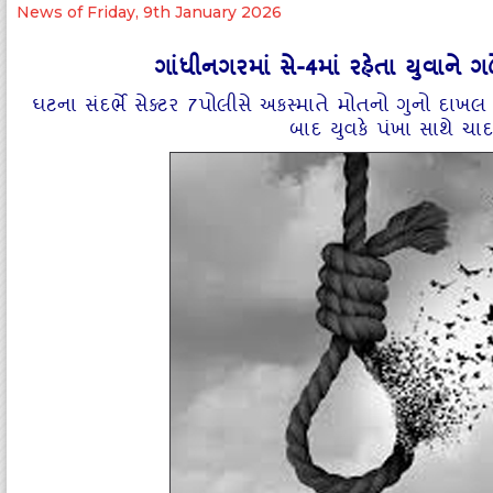
News of Friday, 9th January 2026
ગાંધીનગરમાં સે-4માં રહેતા યુવાને 
ઘટના સંદર્ભે સેક્ટર 7પોલીસે અકસ્માતે મોતનો ગુનો દા
બાદ યુવકે પંખા સાથે ચાદર બ