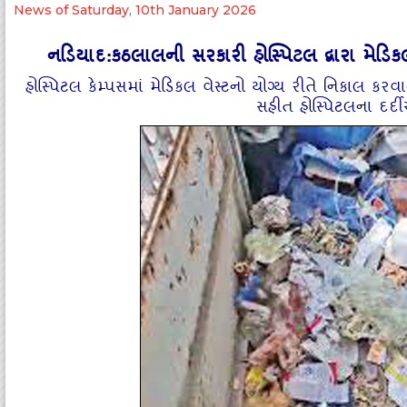
News of Saturday, 10th January 2026
નડિયાદ:કઠલાલની સરકારી હોસ્પિટલ દ્વારા મેડિ
હોસ્પિટલ કેમ્પસમાં મેડિકલ વેસ્ટનો યોગ્ય રીતે નિકાલ કર
સહીત હોસ્પિટલના દર્દ