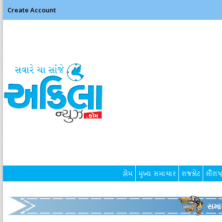
Create Account
હોમ
મુખ્ય સમાચાર
રાજકોટ
સૌરાષ્ટ
સમા