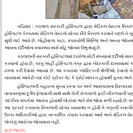
નડિયાદ
કઠલાલ
સરકારી
હોસ્પિટલ
દ્વારા
મેડિકલ
વેસ્ટના
નિકાલ
:
હોસ્પિટલ
કેમ્પસમાં
મેડિકલ
વેસ્ટનો
યોગ્ય
રીતે
નિકાલ
કરવાને
બદલે
તે
ખુ
સુધી
લઈ
આવે
છે
લોહીવાળા
પાટા
વપરાયેલી
સિરિંજ
અને
અન્ય
જોખમ
.
,
આવતા
દર્દીઓના
સ્વાસ્થ્ય
સામે
મોટું
જોખમ
ઉભું
થયું
છે
.
કઠલાલની
સરકારી
હોસ્પિટલમાં
દરરોજ
મોટી
સંખ્યામાં
દર્દીઓ
સાર
કરવાનો
હોય
છે
પરંતુ
અહીં
હોસ્પિટલ
તંત્ર
દ્વારા
બેદરકારી
દાખવવામાં
,
ઢગલા
કરી
દેવામાં
આવ્યા
છે
આ
કચરામાં
પ્લાસ્ટિકની
થેલીઓ
દવાનો
વે
.
,
નાખવામાં
આવે
છે
ત્યાં
કોઈ
પ્રોપર
ગેટ
કે
પ્રોટેક્શન
ન
હોવાથી
કૂતરા
અને
હોસ્પિટલની
બહારના
મુખ્ય
રસ્તા
પર
અને
આસપાસના
વિસ્તારમાં
વાતાવરણમાં
દુર્ગંધ
ફેલાવાની
સાથે
સાથે
ચેપી
રોગચાળો
ફાટી
નીકળવાની
પ
ગંદકીના
સંપર્કમાં
આવતા
હોવાથી
લોકોમાં
ભારે
રોષ
જોવા
મળી
રહ્યો
છે
સ
.
આ
પ્રકારે
કચરાના
નિકાલની
યોગ્ય
વ્યવસ્થા
ન
હોવી
તે
તંત્રની
કામગી
ઉચ્ચ
અધિકારીઓ
દ્વારા
તાત્કાલિક
તપાસ
કરવામાં
આવે
અને
મેડિકલ
વેસ
લોકોનું
આરોગ્ય
જોખમાય
નહીં
.
(6:37 PM IST)