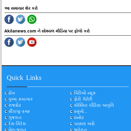
આ સમાચાર શેર કરો
Akilanews.com ને સોશ્યલ મીડિયા પર ફોલો કરો
Quick Links
હોમ
વિડિઓ ન્યૂઝ
મુખ્ય સમાચાર
ફોટો ગેલેરી
રાજકોટ
સોશ્યિલ મીડિયા આવૃત્તિ
સૌરાષ્ટ્ર-કચ્છ
કસુંબો...
ગુજરાત
ઇન્સેટ
દેશ-વિદેશ
પાછલા અંકો
ખેલ-જગત
જાહેરાત