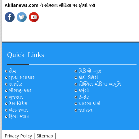
Akilanews.com ને સોશ્યલ મીડિયા પર ફોલો કરો
Quick Links
હોમ
વિડિઓ ન્યૂઝ
મુખ્ય સમાચાર
ફોટો ગેલેરી
રાજકોટ
સોશ્યિલ મીડિયા આવૃત્તિ
સૌરાષ્ટ્ર-કચ્છ
કસુંબો...
ગુજરાત
ઇન્સેટ
દેશ-વિદેશ
પાછલા અંકો
ખેલ-જગત
જાહેરાત
ફિલ્મ જગત
Privacy Policy
Sitemap