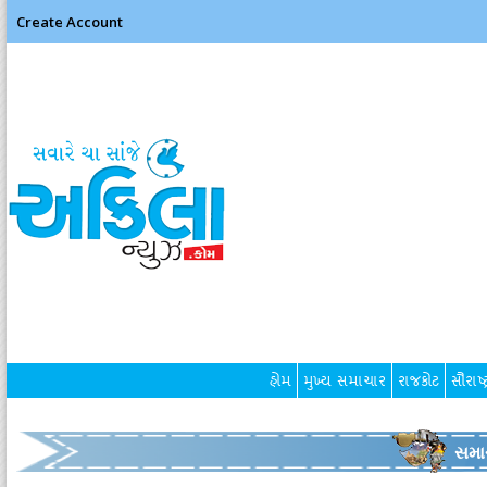
Create Account
હોમ
મુખ્ય સમાચાર
રાજકોટ
સૌરાષ્ટ
સમા