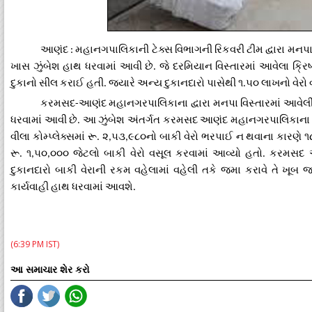
આણંદ
મહાનગપાલિકાની
ટેક્સ
વિભાગની
રિકવરી
ટીમ
દ્વારા
મનપ
:
ખાસ
ઝુંબેશ
હાથ
ધરવામાં
આવી
છે
જે
દરમિયાન
વિસ્તારમાં
આવેલા
ક્રિષ
.
દુકાનો
સીલ
કરાઈ
હતી
જ્યારે
અન્ય
દુકાનદારો
પાસેથી
૧
૫૦
લાખનો
વેરો
.
.
કરમસદ
આણંદ
મહાનગરપાલિકાના
દ્વારા
મનપા
વિસ્તારમાં
આવેલ
-
ધરવામાં
આવી
છે
આ
ઝુંબેશ
અંતર્ગત
કરમસદ
આણંદ
મહાનગરપાલિકાના
.
વીલા
કોમ્પ્લેક્સમાં
રૂ
૨
૫૩
૯૮૦નો
બાકી
વેરો
ભરપાઈ
ન
થવાના
કારણે
૧
.
,
,
રૂ
૧
૫૦
૦૦૦
જેટલો
બાકી
વેરો
વસૂલ
કરવામાં
આવ્યો
હતો
કરમસદ
.
,
,
.
દુકાનદારો
બાકી
વેરાની
રકમ
વહેલામાં
વહેલી
તકે
જમા
કરાવે
તે
ખૂબ
કાર્યવાહી
હાથ
ધરવામાં
આવશે
.
(6:39 PM IST)
આ સમાચાર શેર કરો