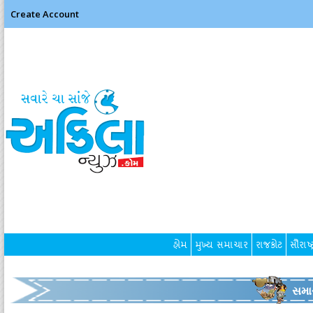
Create Account
હોમ
મુખ્ય સમાચાર
રાજકોટ
સૌરાષ્ટ
સમા