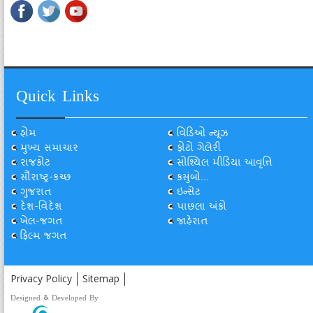
Quick Links
હોમ
વિડિઓ ન્યૂઝ
મુખ્ય સમાચાર
ફોટો ગેલેરી
રાજકોટ
સોશ્યિલ મીડિયા આવૃત્તિ
સૌરાષ્ટ્ર-કચ્છ
કસુંબો...
ગુજરાત
ઇન્સેટ
દેશ-વિદેશ
પાછલા અંકો
ખેલ-જગત
જાહેરાત
ફિલ્મ જગત
Privacy Policy
Sitemap
Designed & Developed By