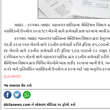
આણંદ
કરમસદ
આણંદ
મહાનગરપાલિકાના
સેનિટેશન
વિભાગ
દ્
:
-
પ્લાસ્ટિકનો
ઉપયોગ
કરતા
૧૮૧
એકમો
સામે
કાર્યવાહી
હાથ
ધરવામાં
આવી
હ
કરમસદ
આણંદ
મહાનગરપાલિકાના
સેનિટેશન
વિભાગ
દ્વારા
ફેબુ્ર
-
ગંદકી
કરતા
૧૫૭
એકમો
સામે
દંડનીય
કાર્યવાહી
કરીને
રૂપિયા
૭૫
૮૦૦નો
,
૨૪
એકમો
સામે
દંડનીય
કાર્યવાહી
કરી
રૂપિયા
૧
૦૭
૫૦૦નો
દંડ
વસૂલ
,
,
દરમિયાન
૧૮૧
એકમો
સામે
મહાનગરપાલિકા
દ્વારા
દંડનીય
કાર્યવાહી
કરીને
સેનિટેશન
વિભાગ
દ્વારા
વિવિધ
એકમોને
ખાસ
તાકીદ
કરવામાં
આવી
છે
કે
મન
,
ન
કરે
અને
પ્રતિબંધિત
પ્લાસ્ટિકનો
ઉપયોગ
ન
કરવા
માટે
પણ
અનુરોધ
કરવા
(5:22 PM IST)
આ સમાચાર શેર કરો
Akilanews.com ને સોશ્યલ મીડિયા પર ફોલો કરો