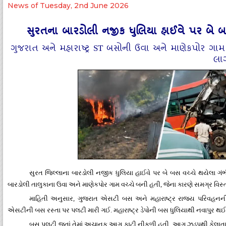
News of Tuesday, 2nd June 2026
સુરતના બારડોલી નજીક ધુલિયા હાઈવે પર બે 
ગુજરાત અને મહારાષ્ટ્ર ST બસોની ઉવા અને માણેકપોર 
લા
સુરત જિલ્લાના બારડોલી નજીક ધુલિયા હાઈવે પર બે બસ વચ્ચે થયેલા ગંભ
બારડોલી તાલુકાના ઉવા અને માણેકપોર ગામ વચ્ચે બની હતી, જેના કારણે સમગ્ર વિસ્તા
માહિતી અનુસાર, ગુજરાત એસટી બસ અને મહારાષ્ટ્ર રાજ્ય પરિવહનન
એસટીની બસ રસ્તા પર પલટી મારી ગઈ. મહારાષ્ટ્ર ડેપોની બસ ધુલિયાથી નવાપુર થ
બસ પલટી જતાં તેમાં અચાનક આગ ફાટી નીકળી હતી. આગ ઝડપથી ફેલાતા 