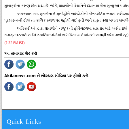
મુસાફરોના કરૂણ મોત થયા છે. જોકે, ઘાયલોની સ્થિતિને ધ્યાનમાં લેતા મૃત્યુઆંક વ
અકસ્માત બાદ મૃતકોના 6 મૃતદેહોને બારડોલીની પોસ્ટમોર્ટમ રૂમમાં ખસેડ
પ્રશાસનની ટીમો તાત્કાલિક સ્થળ પર પહોંચી ગઈ હતી અને રાહત તથા બચાવ કામગીર
અધિકારીઓ દ્વારા ઘાયલોને નજીકની હોસ્પિટલમાં સારવાર માટે ખસેડવામાં 
સમગ્ર ઘટનાને લઈને સ્થાનિક લોકોમાં ભારે ચિંતા અને શોકની લાગણી જોવા મળી રહી 
(7:32 PM IST)
આ સમાચાર શેર કરો
Akilanews.com ને સોશ્યલ મીડિયા પર ફોલો કરો
Quick Links