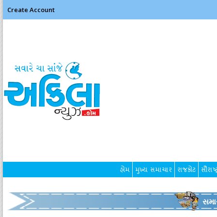
Create Account
હોમ
મુખ્ય સમાચાર
રાજકોટ
સૌરાષ્ટ
સમા