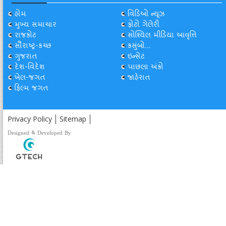
હોમ
વિડિઓ ન્યૂઝ
મુખ્ય સમાચાર
ફોટો ગેલેરી
રાજકોટ
સોશ્યિલ મીડિયા આવૃત્તિ
સૌરાષ્ટ્ર-કચ્છ
કસુંબો...
ગુજરાત
ઇન્સેટ
દેશ-વિદેશ
પાછલા અંકો
ખેલ-જગત
જાહેરાત
ફિલ્મ જગત
Privacy Policy
Sitemap
Designed & Developed By