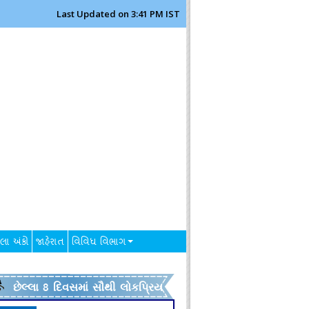
Last Updated on 3:41 PM IST
લા અંકો
જાહેરાત
વિવિધ વિભાગ
છેલ્લા 8 દિવસમાં સૌથી લોકપ્રિય