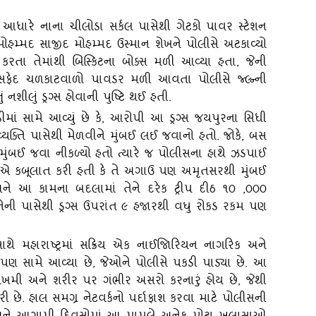
ધારે નાના ચીલોડા સર્કલ પાસેથી ગેટકો પાવર સ્‍ટેશન
મોહમ્‍મદ સાજીદ મોહમ્‍મદ ઉસ્‍માન શેખને પોલીસે અટકાવ્‍યો
રતા તેમાંથી બિસ્‍કિટના બોક્‍સ મળી આવ્‍યા હતા
, જેની
ો સફેદ ચળકાટવાળો પાવડર મળી આવતા પોલીસે જ્‍લ્‍ન્‍ની
 નશીલું ડ્રગ્‍સ હોવાની પુષ્ટિ થઈ હતી.
માં સામે આવ્‍યું છે કે
, આરોપી આ ડ્રગ્‍સ જયપુરના સિધી
 વ્‍યક્‍તિ પાસેથી મેળવીને મુંબઈ લઈ જવાનો હતો. જોકે, બસ
ંબઈ જવા નીકળ્‍યો હતો ત્‍યારે જ પોલીસના હાથે ઝડપાઈ
પીએ કબૂલાત કરી હતી કે તે અગાઉ પણ અમૃતસરથી મુંબઈ
 અને આ કામના બદલામાં તેને દરેક ટ્રીપ દીઠ ૧૦ ,૦૦૦
સે તેની પાસેથી ડ્રગ્‍સ ઉપરાંત ૯ હજારથી વધુ રોકડ રકમ પણ
ે મહારાષ્ટ્રમાં સક્રિય એક નાઈજાિરિયન નાગરિક અને
 પણ સામે આવ્‍યા છે
, જેઓને પોલીસે પકડી પાડ્‍યા છે. આ
‍યંત જોખમી અને શરીર પર ગંભીર અસરો કરનારું હોય છે, જેથી
ે. હાલ સમગ્ર નેટવર્કનો પર્દાફાશ કરવા માટે પોલીસની