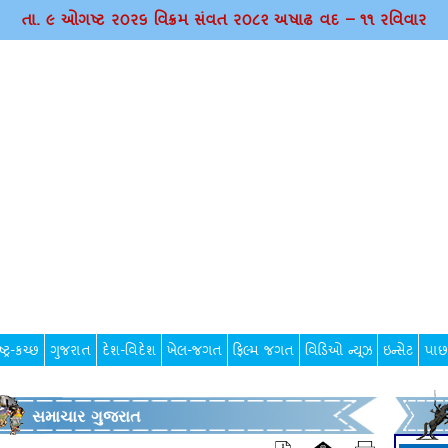
તા. ૯ ઓગષ્ટ ર૦ર૬ વિક્રમ સંવત ર૦૮૨ અષાઢ વદ – ૧૧ રવિવાર
્ટ્ર-કચ્છ
ગુજરાત
દેશ-વિદેશ
ખેલ-જગત
ફિલ્મ જગત
વિડિઓ ન્યૂઝ
ઇન્સેટ
પાછ
સમાચાર ગુજરાત