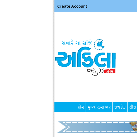
Create Account
હોમ
મુખ્ય સમાચાર
રાજકોટ
સૌરાષ