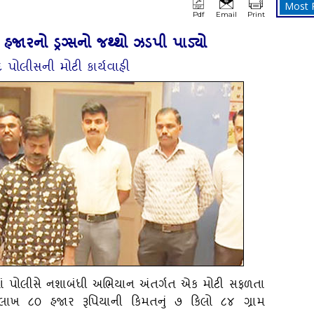
Most 
Pdf
Email
Print
ારનો ડ્રગ્‍સનો જથ્‍થો ઝડપી પાડ્‍યો
પોલીસની મોટી કાર્યવાહી
માં પોલીસે નશાબંધી અભિયાન અંતર્ગત એક મોટી સફળતા
લાખ ૮૦ હજાર રૂપિયાની કિમતનું ૭ કિલો ૮૪ ગ્રામ