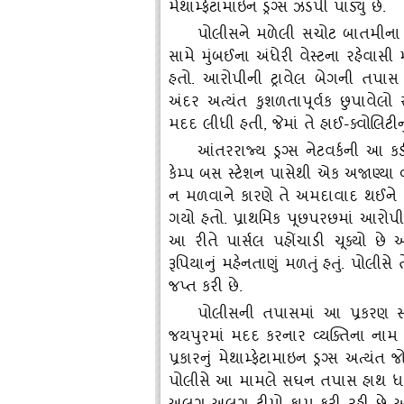
મેથામ્‍ફેટામાઇન ડ્રગ્‍સ ઝડપી પાડ્‍યું છે.
પોલીસને મળેલી સચોટ બાતમીના આ
સામે મુંબઈના અંધેરી વેસ્‍ટના રહેવાસી 
હતો. આરોપીની ટ્રાવેલ બેગની તપાસ ક
અંદર અત્‍યંત કુશળતાપૂર્વક છુપાવેલ
મદદ લીધી હતી, જેમાં તે હાઈ-ક્‍વોલિટીનું
આંતરરાજ્‍ય ડ્રગ્‍સ નેટવર્કની આ કડી
કેમ્‍પ બસ સ્‍ટેશન પાસેથી એક અજાણ્‍યા
ન મળવાને કારણે તે અમદાવાદ થઈને મુ
ગયો હતો. પ્રાથમિક પૂછપરછમાં આરો
આ રીતે પાર્સલ પહોંચાડી ચૂક્‍યો છે
રૂપિયાનું મહેનતાણું મળતું હતું. પોલી
જપ્ત કરી છે.
પોલીસની તપાસમાં આ પ્રકરણ સાથ
જયપુરમાં મદદ કરનાર વ્‍યક્‍તિના નામ
પ્રકારનું મેથામ્‍ફેટામાઇન ડ્રગ્‍સ અત્
પોલીસે આ મામલે સઘન તપાસ હાથ ધરી છ