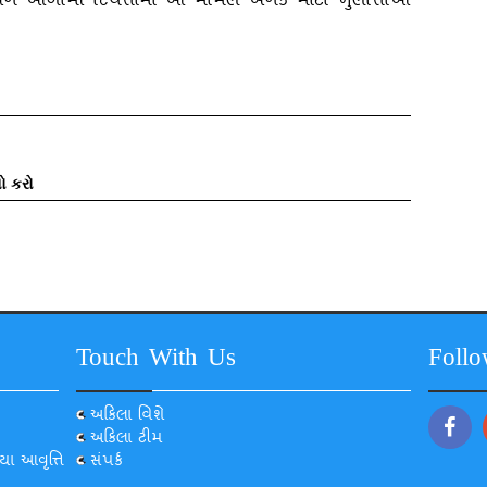
ને આગામી દિવસોમાં આ મામલે અનેક મોટા ખુલાસાઓ
ો કરો
Touch With Us
Foll
અકિલા વિશે
અકિલા ટીમ
યા આવૃત્તિ
સંપર્ક