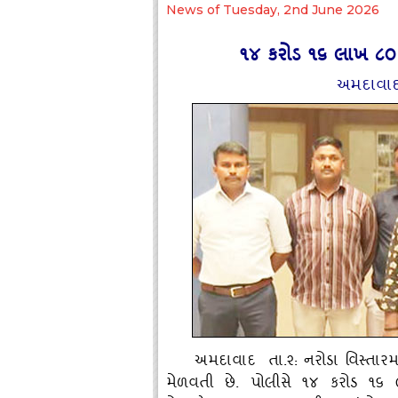
News of Tuesday, 2nd June 2026
૧૪ કરોડ ૧૬ લાખ ૮૦ હજ
અમદાવાદ 
અમદાવાદ તા.૨: નરોડા વિસ્‍તાર
મેળવતી છે. પોલીસે ૧૪ કરોડ ૧૬ 