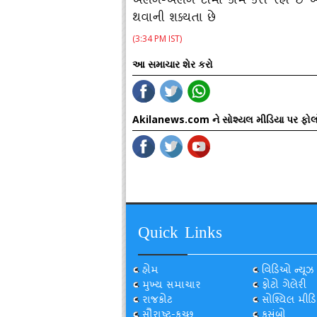
અલગ-અલગ ટીમો કામ કરી રહી છે અ
થવાની શક્‍યતા છે
(3:34 PM IST)
આ સમાચાર શેર કરો
Akilanews.com ને સોશ્યલ મીડિયા પર ફોલ
Quick Links
હોમ
વિડિઓ ન્યૂઝ
મુખ્ય સમાચાર
ફોટો ગેલેરી
રાજકોટ
સોશ્યિલ મીડિ
સૌરાષ્ટ્ર-કચ્છ
કસુંબો...