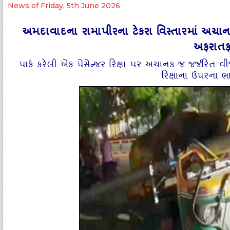
News of Friday, 5th June 2026
અમદાવાદના રામાપીરના ટેકરા વિસ્તારમાં અચાનક
અફરાતફ
પાર્ક કરેલી એક પેસેન્જર રિક્ષા પર અચાનક જ જર્જરિત 
રિક્ષાના ઉપરના ભ