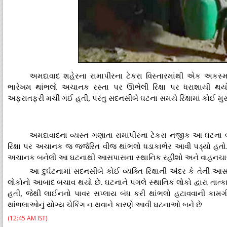
અમદાવાદ શહેરના રામાપીરના ટેકરા વિસ્તારમાંથી એક અકસ્
ભારેખમ થાંભલો અચાનક રસ્તા પર ઊભેલી રિક્ષા પર ધરાશાયી થય
અફરાતફરી મચી ગઈ હતી, પરંતુ સદનસીબે ઘટના સમયે રિક્ષામાં કોઈ મ
અમદાવાદના વ્યસ્ત ગણાતા રામાપીરના ટેકરા નજીક આ ઘટના બન
રિક્ષા પર અચાનક જ જર્જરિત વીજ થાંભલો ધડાકાભેર આવી પડ્યો હતો. થા
અચાનક બનેલી આ ઘટનાથી આસપાસના સ્થાનિક રહીશો અને વાહનચા
આ દુર્ઘટનામાં સદનસીબે કોઈ વ્યક્તિ રિક્ષાની અંદર કે તેન
લોકોનો આબાદ બચાવ થયો છે. ઘટનાને પગલે સ્થાનિક લોકો દ્વારા તાત
હતી, જેથી લાઈનનો પાવર સપ્લાય બંધ કરી થાંભલો હટાવવાની કામગ
થાંભલાઓનું યોગ્ય ચેકિંગ ન થવાને કારણે આવી ઘટનાઓ બને છે
(12:45 AM IST)