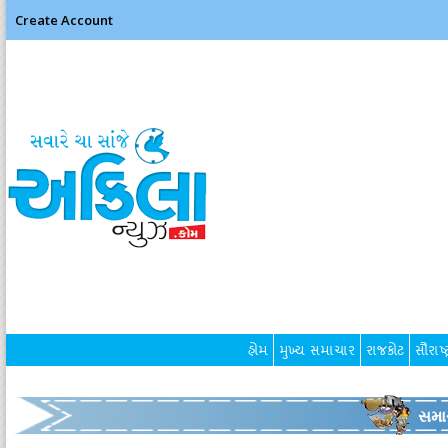
Create Account
હોમ
મુખ્ય સમાચાર
રાજકોટ
સૌરાષ્ટ
સમા