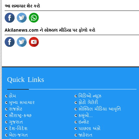
આ સમાચાર શેર કરો
Akilanews.com ને સોશ્યલ મીડિયા પર ફોલો કરો
Quick Links
હોમ
વિડિઓ ન્યૂઝ
મુખ્ય સમાચાર
ફોટો ગેલેરી
રાજકોટ
સોશ્યિલ મીડિયા આવૃત્તિ
સૌરાષ્ટ્ર-કચ્છ
કસુંબો...
ગુજરાત
ઇન્સેટ
દેશ-વિદેશ
પાછલા અંકો
ખેલ-જગત
જાહેરાત