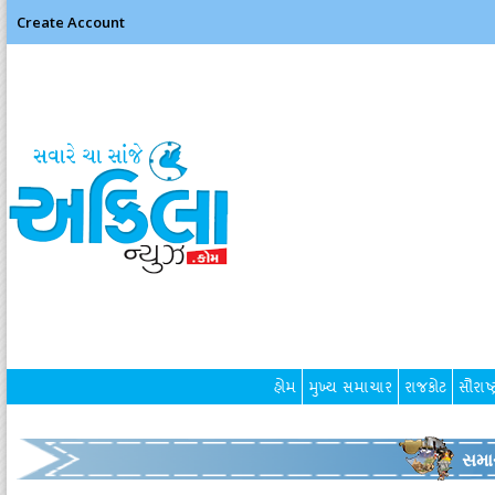
Create Account
હોમ
મુખ્ય સમાચાર
રાજકોટ
સૌરાષ્ટ
સમા