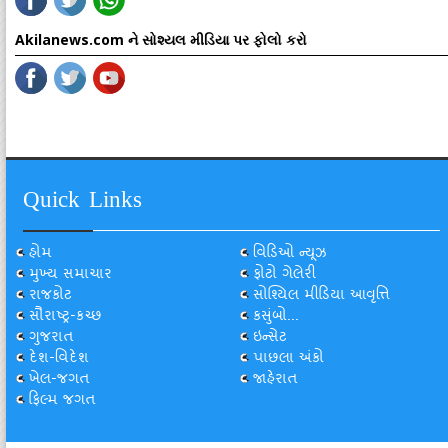
Akilanews.com ને સોશ્યલ મીડિયા પર ફોલો કરો
Quick Links
હોમ
વિડિઓ ન્યૂઝ
મુખ્ય સમાચાર
ફોટો ગેલેરી
રાજકોટ
સોશ્યિલ મીડિયા આવૃત્તિ
સૌરાષ્ટ્ર-કચ્છ
કસુંબો...
ગુજરાત
ઇન્સેટ
દેશ-વિદેશ
પાછલા અંકો
ખેલ-જગત
જાહેરાત
ફિલ્મ જગત