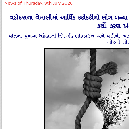
News of Thursday, 9th July 2026
વડોદરાના વેમાલીમાં આર્થિક કટોકટીનો ભોગ બન્ય
કર્યો: કરુણ 
મોતના મુખમાં ધકેલાતી જિંદગી: લોકડાઉન અને મંદીની 
નોટની શો