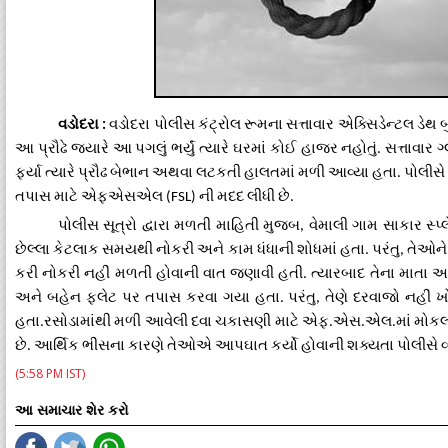
વડોદરા
વડોદરા
પોલીસ
કંટ્રોલ
રૂમના
સત્તાવાર
એક્સિડેન્ટલ
ડેથ
બ
:
આ
પ્રૌઢે
જ્યારે
આ
પગલું
ભર્યું
ત્યારે
ઘરમાં
કોઈ
હાજર
નહોતું
સત્તાવાર
ગ
.
ફર્યા
ત્યારે
પ્રૌઢ
બેભાન
અથવા
લટકતી
હાલતમાં
મળી
આવ્યા
હતા
પોલીસે
.
તપાસ
માટે
એફએસએલ
ની
મદદ
લીધી
છે
(FSL)
.
પોલીસ
સૂત્રો
દ્વારા
મળતી
માહિતી
મુજબ
વેમાલી
ગામ
સાકાર
સ્પ્
,
છેલ્લા
કેટલાક
સમયથી
નોકરી
અને
કામ
ધંધાની
શોધમાં
હતા
પરંતુ
તેઓને
.
,
કરી
નોકરી
નહીં
મળતી
હોવાની
વાત
જણાવી
હતી
ત્યારબાદ
તેના
માતા
અ
.
અને
બહેન
ફ્લેટ
પર
તપાસ
કરવા
ગયા
હતા
પરંતુ
તેણે
દરવાજો
નહીં
ખ
.
,
હતા
રસોડામાંથી
મળી
આવેલી
દવા
ચકાસણી
માટે
એફ
એસ
એલ
માં
મોક
.
.
.
.
છે
આર્થિક
ભીંસના
કારણે
તેઓએ
આપઘાત
કર્યો
હોવાની
શક્યતા
પોલીસે
વ
.
(5:58 PM IST)
આ સમાચાર શેર કરો