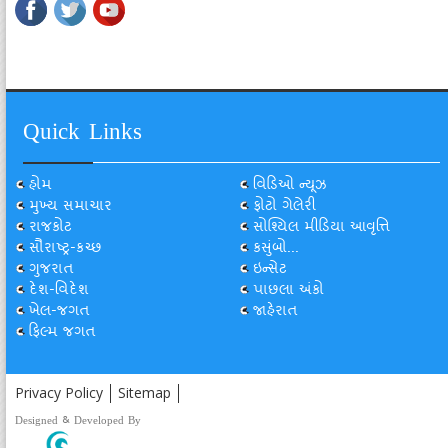
Quick Links
હોમ
વિડિઓ ન્યૂઝ
મુખ્ય સમાચાર
ફોટો ગેલેરી
રાજકોટ
સોશ્યિલ મીડિયા આવૃત્તિ
સૌરાષ્ટ્ર-કચ્છ
કસુંબો...
ગુજરાત
ઇન્સેટ
દેશ-વિદેશ
પાછલા અંકો
ખેલ-જગત
જાહેરાત
ફિલ્મ જગત
Privacy Policy
Sitemap
Designed & Developed By