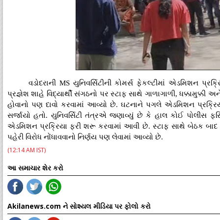
વડોદરાની MS યુનિવર્સિટીની કોમર્સ ફેકલ્ટીમાં એડમિશન પ્રક
પ્રજ્ઞેશ શાહે વિદ્યાર્થી સંગઠનો પર સ્ટાફ સાથે ગાળાગાળી, ધક્કામુક્કી અ
હોવાનો પણ દાવો કરવામાં આવ્યો છે. ઘટનાને પગલે એડમિશન પ્રક્રિ
સર્જાયો હતો. યુનિવર્સિટી તંત્રએ જણાવ્યું છે કે હાલ કોઈ પોલીસ ફર
એડમિશન પ્રક્રિયા ફરી શરૂ કરવામાં આવી છે. સ્ટાફ સાથે બેઠક બાદ
પહેરી વિરોધ નોંધાવવાનો નિર્ણય પણ લેવામાં આવ્યો છે.
(12:14 AM IST)
આ સમાચાર શેર કરો
Akilanews.com ને સોશ્યલ મીડિયા પર ફોલો કરો