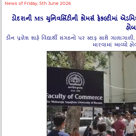
News of Friday, 5th June 2026
ડોદરાની MS યુનિવર્સિટીની કોમર્સ ફેકલ્ટીમાં એડ
હોબ
ડીન પ્રજ્ઞેશ શાહે વિદ્યાર્થી સંગઠનો પર સ્ટાફ સાથે ગાળાગાળી
મારવામાં આવ્યો હો