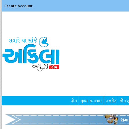
Create Account
હોમ
મુખ્ય સમાચાર
રાજકોટ
સૌરાષ્ટ
સમા