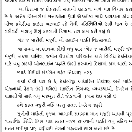
કેટલાક વિકાસ તંત્રોને ભવિષ્‍યમાં વધુ સંકલિત માળખા હેઠળ લાવવાની શક્
આ દિશામાં જ દોહરાતી સત્તાઓ ઘટાડવા અંગે પણ વિચાર કરાઈ ર
છે કે
, અનેક વિસ્‍તારોમાં સત્તાઓના ક્ષેત્રો એકબીજા સાથે અથડાતા હોવાથ
બીજી કચેરીમાં ફાઇલ અટવાઈ રહે તેવી પરિસ્‍થિતિઓ ઉભી થાય છે ત્‍ય
વહીવટી માળખું ઊભું કરવાની દિશામાં તંત્ર કામ કરી રહ્યું છે
એક જ બારીથી મંજૂરી
, ઓનલાઈન પદ્ધતિ વિકસાવાશે
આ સમગ્ર બદલાવમાં સૌથી વધુ ભાર
'એક જ બારીથી મંજૂરી' જેવી
મંજૂરી, નકશા પાસિગ, જમીન ઉપયોગ પરિવર્તન અને વિવિધ ટેકનિકલ
માટે વધુ ઝડપી ઓનલાઈન પદ્ધતિ ઊભી કરવાની દિશામાં કામ ચાલી રહ્યું
સ્‍માર્ટ સિટીથી સંકલિત શહેર નિયંત્રણ તરફ
ચર્ચા એવી પણ છે કે
, ટેક્રોલોજી આધારિત નિયંત્રણ અને માહિતી વ
યોજનાઓ હેઠળ ઉભી થયેલી સંકલિત નિયંત્રણ વ્‍યવસ્‍થાઓ, દેખરેખ કેન
પ્રણાલીઓ સાથે વધુ મજબૂત રીતે જોડવાનો પ્રયાસ થઈ રહ્યો છે.
હવે ફકત મંજુરી નહિં પરતું સતત દેખરેખ જરૂરી
ﾠﾠ
સૂત્રોની માહિતી મુજબ
, આગામી સમયમાં માત્ર મંજૂરી આપવી પૂર
વાસ્‍તવિક સ્‍થિતિ ઉપર પણ સતત નજર રાખવાની પદ્ધતિ વધુ સક્રિય બ
સતત સમીક્ષા પણ વહીવટી તંત્રનો મહત્‍વનો ભાગ બની શકે છે.