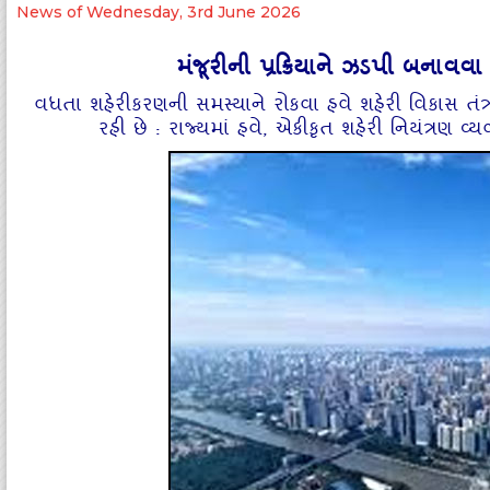
News of Wednesday, 3rd June 2026
મંજૂરીની પ્રક્રિયાને ઝડપી બનાવવા 
વધતા શહેરીકરણની સમસ્‍યાને રોકવા હવે શહેરી વિકાસ તંત
રહી છે : રાજ્‍યમાં હવે, એકીકૃત શહેરી નિયંત્રણ