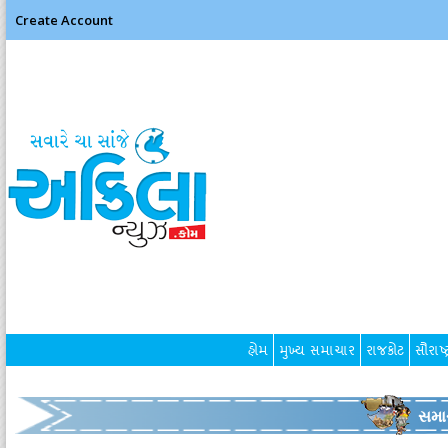
Create Account
હોમ
મુખ્ય સમાચાર
રાજકોટ
સૌરાષ્ટ
સમા