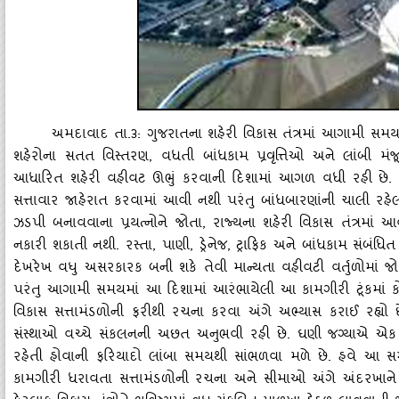
અમદાવાદ તા.૩: ગુજરાતના શહેરી વિકાસ તંત્રમાં આગામી સમયમ
શહેરોના સતત વિસ્‍તરણ
, વધતી બાંધકામ પ્રવૃત્તિઓ અને લાંબી મંજૂરી
આધારિત શહેરી વહીવટ ઊભું કરવાની દિશામાં આગળ વધી રહી છે. જોકે
સત્તાવાર જાહેરાત કરવામાં આવી નથી પરંતુ બાંધબારણાંની ચાલી રહેલી 
ઝડપી બનાવવાના પ્રયત્‍નોને જોતા, રાજ્‍યના શહેરી વિકાસ તંત્રમાં 
નકારી શકાતી નથી. રસ્‍તા, પાણી, ડ્રેનેજ, ટ્રાફિક અને બાંધકામ સંબંધિત
દેખરેખ વધુ અસરકારક બની શકે તેવી માન્‍યતા વહીવટી વર્તુળોમાં જ
પરંતુ આગામી સમયમાં આ દિશામાં આરંભાયેલી આ કામગીરી ટૂંકમાં કોઈ નક
વિકાસ સત્તામંડળોની ફરીથી રચના કરવા અંગે અભ્‍યાસ કરાઈ રહ્ય
સંસ્‍થાઓ વચ્‍ચે સંકલનની અછત અનુભવી રહી છે. ઘણી જગ્‍યાએ એ
રહેતી હોવાની ફરિયાદો લાંબા સમયથી સાંભળવા મળે છે. હવે આ સમ
કામગીરી ધરાવતા સત્તામંડળોની રચના અને સીમાઓ અંગે અંદરખાને અભ્‍