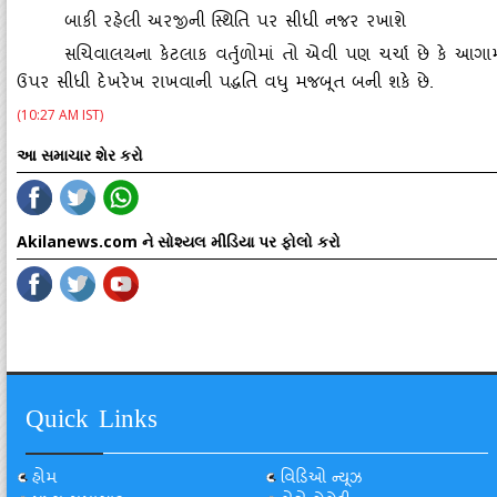
બાકી રહેલી અરજીની સ્‍થિતિ પર સીધી નજર રખાશે
સચિવાલયના કેટલાક વર્તુળોમાં તો એવી પણ ચર્ચા છે કે આગામી
ઉપર સીધી દેખરેખ રાખવાની પદ્ધતિ વધુ મજબૂત બની શકે છે.
(10:27 AM IST)
આ સમાચાર શેર કરો
Akilanews.com ને સોશ્યલ મીડિયા પર ફોલો કરો
Quick Links
હોમ
વિડિઓ ન્યૂઝ