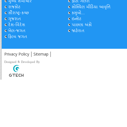
મુખ્ય સમાચાર
ફોટો ગેલેરી
રાજકોટ
સોશ્યિલ મીડિયા આવૃત્તિ
સૌરાષ્ટ્ર-કચ્છ
કસુંબો...
ગુજરાત
ઇન્સેટ
દેશ-વિદેશ
પાછલા અંકો
ખેલ-જગત
જાહેરાત
ફિલ્મ જગત
Privacy Policy
Sitemap
Designed & Developed By