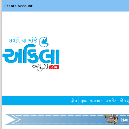
Create Account
હોમ
મુખ્ય સમાચાર
રાજકોટ
સૌરાષ્ટ
સમા