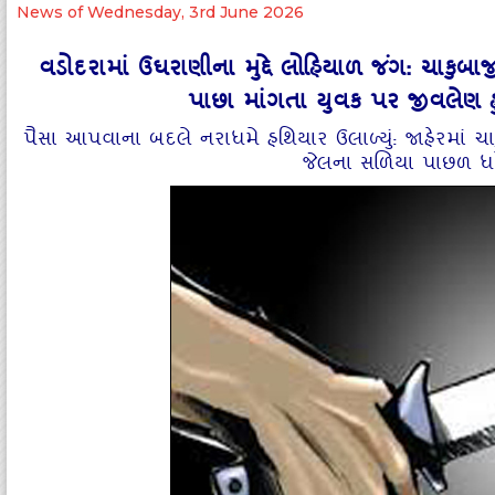
News of Wednesday, 3rd June 2026
વડોદરામાં ઉઘરાણીના મુદ્દે લોહિયાળ જંગ: ચાકુ
પાછા માંગતા યુવક પર જીવલેણ હુ
પૈસા આપવાના બદલે નરાધમે હથિયાર ઉલાળ્યું: જાહેરમાં ચ
જેલના સળિયા પાછળ ધ