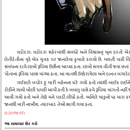
વડોદરા
વડોદરા
શહેરમાંથી
સંબંધો
અને
વિશ્વાસનું
ખૂન
કરતો
એ
:
લેતીદેતીના
મુદ્દે
એક
યુવક
પર
જાનલેવા
હુમલો
કરાયો
છે
મળતી
પાકી
વ
.
સંબંધના
દાવે
લાખો
રૂપિયા
ઉછીના
આપ્યા
હતા
લાંબો
સમય
વીતી
જવા
છતાં
.
પોતાના
રૂપિયા
પાછા
માંગ્યા
હતા
આ
વાતથી
ઉશ્કેરાયેલા
અને
દાનત
બગાડે
.
ગઈકાલે
બપોર
હું
મારી
બહેનના
ઘરે
ગયો
હતો
ત્યાંથી
બાઈક
લઈન
રોકીને
ગાળો
બોલી
ધમકી
આપી
હતી
કે
બબલુ
પાસે
હવે
રૂપિયા
માંગતો
નહીં
આવી
ગયો
હતો
અને
તેણે
મને
પકડી
લીધો
હતો
અનિલે
ચાકુનો
ઘા
મારા
ક
.
જાનથી
મારી
નાખીશ
ત્યારબાદ
તેઓ
ભાગી
ગયા
હતા
.
.
(5:20 PM IST)
આ સમાચાર શેર કરો