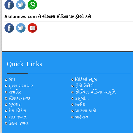
Akilanews.com ને સોશ્યલ મીડિયા પર ફોલો કરો
Quick Links
હોમ
વિડિઓ ન્યૂઝ
મુખ્ય સમાચાર
ફોટો ગેલેરી
રાજકોટ
સોશ્યિલ મીડિયા આવૃત્તિ
સૌરાષ્ટ્ર-કચ્છ
કસુંબો...
ગુજરાત
ઇન્સેટ
દેશ-વિદેશ
પાછલા અંકો
ખેલ-જગત
જાહેરાત
ફિલ્મ જગત