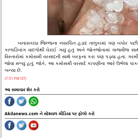
બનાસકાંઠા જિલ્લાના નવરચિત હડાદ તાલુકામાં પણ બપોર પ
કાળાડિબાંગ વાદળોથી ઘેરાઈ ગયું હતું અને જોતજોતામાં ગાજવીજ
વિસ્તારોમાં કમોસમી વરસાદની સાથે બરફના કરા પણ પડ્યા હતા. ગરમી
જોવા મળ્યું હતું. જોકે, આ કમોસમી વરસાદે કાપણીના આરે ઉભેલા પાક
બન્યા છે.
(7:51 PM IST)
આ સમાચાર શેર કરો
Akilanews.com ને સોશ્યલ મીડિયા પર ફોલો કરો