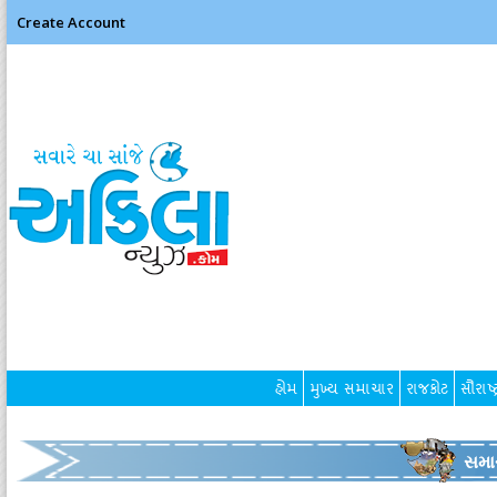
Create Account
હોમ
મુખ્ય સમાચાર
રાજકોટ
સૌરાષ્ટ
સમા