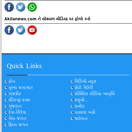
Akilanews.com ને સોશ્યલ મીડિયા પર ફોલો કરો
Quick Links
હોમ
વિડિઓ ન્યૂઝ
મુખ્ય સમાચાર
ફોટો ગેલેરી
રાજકોટ
સોશ્યિલ મીડિયા આવૃત્તિ
સૌરાષ્ટ્ર-કચ્છ
કસુંબો...
ગુજરાત
ઇન્સેટ
દેશ-વિદેશ
પાછલા અંકો
ખેલ-જગત
જાહેરાત
ફિલ્મ જગત