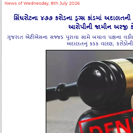
News of Wednesday, 8th July 2026
સિંઘરોટના ૪૭૭ કરોડના ડ્રગ્સ કાંડમાં અદાલતની 
આરોપીની જામીન અરજી કો
ગુજરાત એટીએસના સજ્જડ પુરાવા સામે બચાવ પક્ષના વકી
અદાલતનું કડક વલણ; કરોડોની પ્