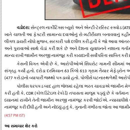
વડોદરા
સેન્ટ્રલ
નાર્કોટિક્સ
બ્યુરો
અને
એન્ટી
ટેરરિસ્ટ
સ્ક્વોડ
:
-
(AT
ખાતે
ચાલતી
આ
ફેક્ટરી
સામાન્ય
દવાઓનું
રો
મટીરીયલ
બનાવવાનું
કહીન
-
લીગલ
ડાયરી
નોંધો
મુજબ
સરકારી
પક્ષે
દલીલ
કરી
હતી
કે
જો
આવા
આંતરર
,
અને
પુરાવાઓ
સાથે
ચેડાં
કરી
શકે
છે
અને
દેશના
યુવાધનને
નશાના
ગર્તામ
માન્ય
રાખી
જામીન
અરજી
નામંજૂર
કરી
કાયદાની
સર્વોપરિતા
સાબિત
કરી
કેસની
વિગત
એવી
છે
કે
આરોપીઓએ
સિંઘરોટ
ગામની
સીમમાં
આ
,
સંગ્રહ
કર્યો
હતો
દરોડા
દરમિયાન
કિલો
ગ્રામ
તૈયાર
મેફેડ્રોન
અ
.
63
613
કરોડ
નો
વ્યાપારી
જથ્થો
પકડાયો
હતો
પોલીસે
ઘટનાસ્થળેથી
આરોપ
(477
)
.
પોલીસ
ધરપકડ
બાદ
હાલ
જેલમાં
રહેલા
ભરત
ચાવડાએ
જામીન
મે
કરી
હતી
કે
કોલ
ડિટેઇલ
રેકોર્ડ
તપાસતા
માલૂમ
પડ્યું
છે
કે
વર્તમાન
, CDR (
)
ધ્યાનમાં
રાખીને
તેની
જામીન
અરજી
નામંજૂર
કરવી
જોઈએ
ન્યાયાધીશે
.
નામંજૂર
કરી
દીધી
હતી
અને
નોંધ્યું
હતું
કે
ગુનાની
ગંભીરતા
જોતા
આ
જામી
,
(4:57 PM IST)
આ સમાચાર શેર કરો