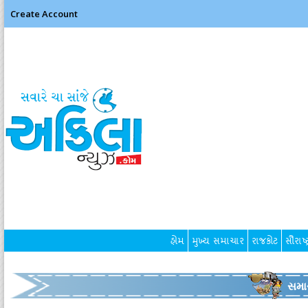
Create Account
હોમ
મુખ્ય સમાચાર
રાજકોટ
સૌરાષ્ટ
સમા