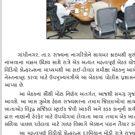
ગાંધીનગર
, તા.૨: રાજ્‍યના નાગરિકોને સાયબર ક્રાઇમથી સ
નાંખવાના મક્કમ ઉદ્દેશ્‍ય સાથે રાત્રે એક અત્‍યંત મહત્‍વપૂર્ણ બેઠક યો
વિડિયો કોન્‍ફરન્‍સના માધ્‍યમથી આ હાઈ-લેવલ સમીક્ષા બેઠકનું આય
નેસ્‍તનાબૂદ કરવા માટે ઉપમુખ્‍યમંત્રીએ આ બેઠકમાં પોલીસ પ્રશાસન
આપ્‍યા છે.
આ બેઠકના સૌથી મોટા નિર્ણય અંતર્ગત
, આજથી સમગ્ર ગુજરા
આવશે. આ ખાસ ઝુંબેશ હેઠળ રાજ્‍યભરના તમામ જિલ્લાઓમાં સાયબર ફ્ર
ખાતાઓ) વિરુદ્ધ સર્જિકલ સ્‍ટ્રાઈક જેવી આકરી અને કડક કાનૂની
દ્વારા નાણાંની હેરફેર માટે ઉપયોગમાં લેવાતા આવા તમામ બેંક ખા
સળિયા પાછળ ધકેલવા માટે ગળહ વિભાગે એક્‍શન પ્‍લાન તૈયાર કર્ય
આ મહત્‍વપૂર્ણ વિડીયો કોન્‍ફરન્‍સ દરમિયાન મોડી રાત્રે રાજ