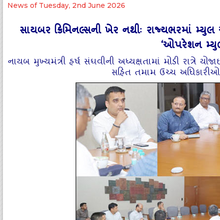
News of Tuesday, 2nd June 2026
સાયબર ક્રિમિનલ્‍સની ખેર નથીઃ રાજ્‍યભરમાં મ્‍યુલ
‘ઓપરેશન મ્‍યુ
નાયબ મુખ્‍યમંત્રી હર્ષ સંઘવીની અધ્‍યક્ષતામાં મોડી રાત્રે
સહિત તમામ ઉચ્‍ચ અધિકારીઓન