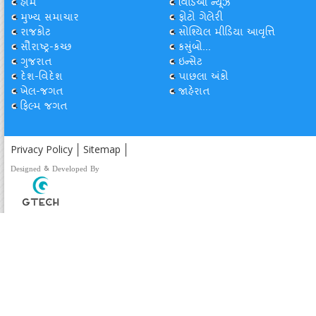
હોમ
વિડિઓ ન્યૂઝ
મુખ્ય સમાચાર
ફોટો ગેલેરી
રાજકોટ
સોશ્યિલ મીડિયા આવૃત્તિ
સૌરાષ્ટ્ર-કચ્છ
કસુંબો...
ગુજરાત
ઇન્સેટ
દેશ-વિદેશ
પાછલા અંકો
ખેલ-જગત
જાહેરાત
ફિલ્મ જગત
Privacy Policy
Sitemap
Designed & Developed By