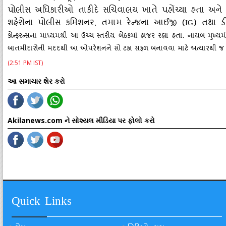
પોલીસ અધિકારીઓ તાકીદે સચિવાલય ખાતે પહોંચ્‍યા હતા અને બેઠ
શહેરોના પોલીસ કમિશનર, તમામ રેન્‍જના આઈજી (
) તથા 
IG
કોન્‍ફરન્‍સના માધ્‍યમથી આ ઉચ્‍ચ સ્‍તરીય બેઠકમાં હાજર રહ્યા હતા. નાયબ મુખ્‍ય
બાતમીદારોની મદદથી આ ઓપરેશનને સો ટકા સફળ બનાવવા માટે અત્‍યારથી જ 
(2:51 PM IST)
આ સમાચાર શેર કરો
Akilanews.com ને સોશ્યલ મીડિયા પર ફોલો કરો
Quick Links