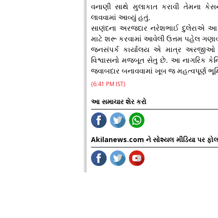
વનાણી સાથે મુલાકાત કરાવી તેમના કેસન
લાવવામાં આવ્યું હતું.
સાણંદના અરજદાર નરેશભાઈ દુલેરાએ આ 
માટે શરૂ કરવામાં આવેલી ઉત્તમ પહેલ ગણાવ
જનસંપર્ક કાર્યાલય એ માત્ર અરજીઓ સ્વ
વિશ્વાસનો મજબૂત સેતુ છે. આ નાગરિક કેન
જવાબદાર બનાવવામાં ખૂબ જ મહત્વપૂર્ણ ભૂમ
(6:41 PM IST)
આ સમાચાર શેર કરો
Akilanews.com ને સોશ્યલ મીડિયા પર ફોલ