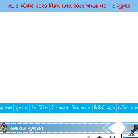
તા. ૬ ઓગષ્ટ ર૦ર૬ વિક્રમ સંવત ર૦૮૨ અષાઢ વદ – ૮ ગુરૂવાર
્ટ્ર-કચ્છ
ગુજરાત
દેશ-વિદેશ
ખેલ-જગત
ફિલ્મ જગત
વિડિઓ ન્યૂઝ
ઇન્સેટ
પાછ
સમાચાર ગુજરાત