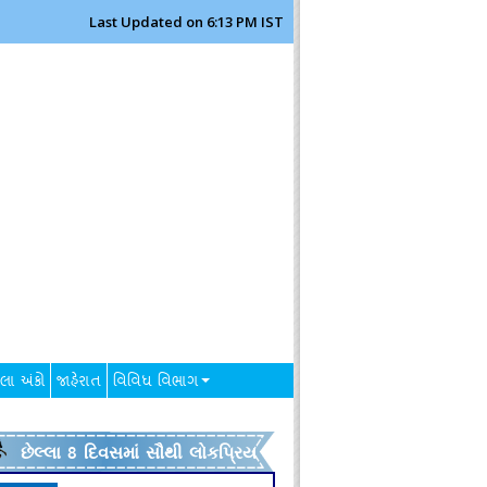
Last Updated on 6:13 PM IST
લા અંકો
જાહેરાત
વિવિધ વિભાગ
છેલ્લા 8 દિવસમાં સૌથી લોકપ્રિય