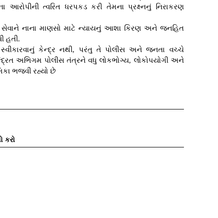
ા આરોપીની ત્વરિત ધરપકડ કરી તેમના પ્રક્ષ્નનું નિરાકરણ
સેવાને નાના માણસો માટે ન્યાયનું આશા કિરણ અને જનહિત
ી હતી.
ીકારવાનું કેન્દ્ર નથી, પરંતુ તે પોલીસ અને જનતા વચ્ચે
્દ્રિત અભિગમ પોલીસ તંત્રને વધુ લોકભોગ્ય, લોકોપયોગી અને
િકા ભજવી રહ્યો છે
ો કરો