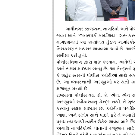
ગાંધીનગર :રાજ્યના નાગરિકો અને પોલી
ભવન ખાતે "જનસંપર્ક કાર્યાલય ' શરૂ કરવ
માર્ગદર્શનમાં આ કાર્યાલય હેઠળ નાગરિ
નિરાકરણ સમયસર લાવવામાં આવે છે. આજે 
સમીક્ષા કરી હતી.
પોલીસ વિભાગ દ્વારા શરૂ કરવામાં આવેલી 
અને સક્ષમ માધ્યમ બન્યુ છે. આ કેન્દ્રનો 
કે શહેર સ્તરની પોલીસ કચેરીઓ સાથે સં
છે. આ વ્યવસ્થાથી અરજીઓ પર થતી કાર્ય
મજબૂત બન્યો છે.
રાજ્યના પોલીસ વડા ડૉ. કે. એલ. એન રાવે
અરજીઓ સ્વીકારવાનું કેન્દ્ર નથી. તે ગુજ
કરવાનું સક્ષમ માધ્યમ છે. કચેરીના પગ
આશા અને સંતોષ સાથે પાછો ફરે તે અમાર
પ્રાધાન્ય આપી ત્વરીત ઉકેલ લાવવા માટે 
અગાઉ નાગરિકોએ પોતાની રજૂઆત માટે