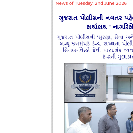
News of Tuesday, 2nd June 2026
ગુજરાત પોલીસની નવતર પહેલ:
કાર્યાલય ' નાગરિકો 
ગુજરાત પોલીસની 'સુરક્ષા, સેવા અન
બન્યુ જનસંપર્ક કેન્દ્ર: રાજ્યના પ
સિંગલ-વિન્ડો જેવી પારદર્શક વ
કેન્દ્રની મુલ