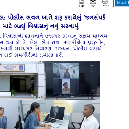
Most 
Pdf
Email
Print
 પોલીસ ભવન ખાતે શરૂ કરાયેલું ‘જનસંપર્ક
માટે બન્યું વિશ્વાસનું નવું સરનામું
ે વિશ્વાસ'ની ભાવનાને ઉજાગર કરવાનું સક્ષમ માધ્યમ
ોલીસ વડા ડૉ. કે. એલ. એન રાવ: નાગરીકોના પ્રશ્ર્નોનું
્યવસ્થાથી સમયસર નિવારણ: રાજ્યના પોલીસ વડાએ
ાકાત લઈ કામગીરીની સમીક્ષા કરી