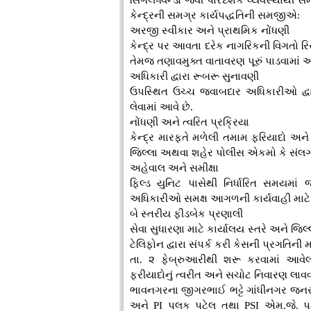
સિંગલ-વિન્ડો જેવી પારદર્શક વ્યવસ્થાથી
કેન્દ્રની સમગ્ર કાર્યપદ્ધતિની સમજીએ:
અરજી સ્વીકાર અને પ્રાથમિક નોંધણી
કેન્દ્ર પર આવતા દરેક નાગરિકની વિગતો રિસ
તેમજ તણાવમુક્ત વાતાવરણ પૂરું પાડવામાં આ
અધિકારી દ્વારા રૂબરૂ સુનાવણી
ઉપસ્થિત ઉચ્ચ જવાબદાર અધિકારીઓ દ્વાર
લેવામાં આવે છે.
નોંધણી અને ત્વરિત પ્રક્રિયા
કેન્દ્ર મારફતે મળેલી તમામ ફરિયાદો અને 
જિલ્લા અથવા શહેર પોલીસ એકમો કે સંલગ
અહેવાલ અને સમીક્ષા
ફિલ્ડ યુનિટ પાસેથી નિર્ધારિત સમયમાં
અધિકારીઓ સમક્ષ આગળની કાર્યવાહી માટે 
બે સ્તરીય ફીડબેક પ્રણાલી
સેવા સુધારણા માટે કાર્યાલય સ્તરે અને જિલ્
ટેલિફોન દ્વારા સંપર્ક કરી કેસની પ્રગતિન
તા. ૨ ફેબ્રુઆરીથી શરૂ કરવામાં આવેલા
ફરીયાદોનું ત્વરીત અને સચોટ નિવારણ લાવવામ
ભાવનગરના જીગરભાઈ ભટ્ટે ગાંધીનગર જનસંપર
અને PI પલક પટેલ તથા PSI એમ.જે. પ