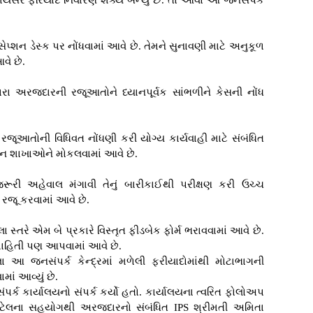
 સમયસર ફરિયાદ નિવારણ શક્ય બન્યું છે. તો આવો આ જનસંપર્ક
ેપ્શન ડેસ્ક પર નોંધવામાં આવે છે. તેમને સુનાવણી માટે અનુકૂળ
વે છે.
ા અરજદારની રજૂઆતોને ધ્યાનપૂર્વક સાંભળીને કેસની નોંધ
રજૂઆતોની વિધિવત નોંધણી કરી યોગ્ય કાર્યવાહી માટે સંબંધિત
્ન શાખાઓને મોકલવામાં આવે છે.
 જરૂરી અહેવાલ મંગાવી તેનું બારીકાઈથી પરીક્ષણ કરી ઉચ્ચ
રજૂ કરવામાં આવે છે.
લા સ્તરે એમ બે પ્રકારે વિસ્તૃત ફીડબેક ફોર્મ ભરાવવામાં આવે છે.
ી માહિતી પણ આપવામાં આવે છે.
 આ જનસંપર્ક કેન્દ્રમાં મળેલી ફરીયાદોમાંથી મોટાભાગની
ાં આવ્યું છે.
્ક કાર્યાલયનો સંપર્ક કર્યો હતો. કાર્યાલયના ત્વરિત ફોલોઅપ
ટેલના સહયોગથી અરજદારનો સંબંધિત IPS શ્રીમતી અમિતા