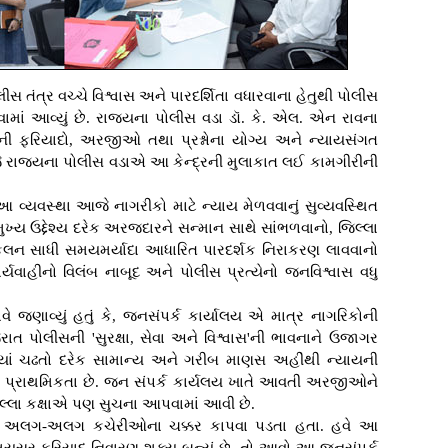
સ તંત્ર વચ્ચે વિશ્વાસ અને પારદર્શિતા વધારવાના હેતુથી પોલીસ
ામાં આવ્યું છે. રાજ્યના પોલીસ વડા ડૉ. કે. એલ. એન રાવના
કોની ફરિયાદો, અરજીઓ તથા પ્રશ્નોના યોગ્ય અને ન્યાયસંગત
રાજ્યના પોલીસ વડાએ આ કેન્દ્રની મુલાકાત લઈ કામગીરીની
આ વ્યવસ્થા આજે નાગરીકો માટે ન્યાય મેળવવાનું સુવ્યવસ્થિત
મુખ્ય ઉદ્દેશ્ય દરેક અરજદારને સન્માન સાથે સાંભળવાનો, જિલ્લા
કલન સાધી સમયમર્યાદા આધારિત પારદર્શક નિરાકરણ લાવવાનો
વાહીનો વિલંબ નાબૂદ અને પોલીસ પ્રત્યેનો જનવિશ્વાસ વધુ
 જણાવ્યું હતું કે, જનસંપર્ક કાર્યાલય એ માત્ર નાગરિકોની
રાત પોલીસની 'સુરક્ષા, સેવા અને વિશ્વાસ'ની ભાવનાને ઉજાગર
થિયાં ચઢતો દરેક સામાન્ય અને ગરીબ માણસ અહીંથી ન્યાયની
ી પ્રાથમિકતા છે. જન સંપર્ક કાર્યલય ખાતે આવતી અરજીઓને
જિલ્લા કક્ષાએ પણ સુચના આપવામાં આવી છે.
 અલગ-અલગ કચેરીઓના ચક્કર કાપવા પડતા હતા. હવે આ