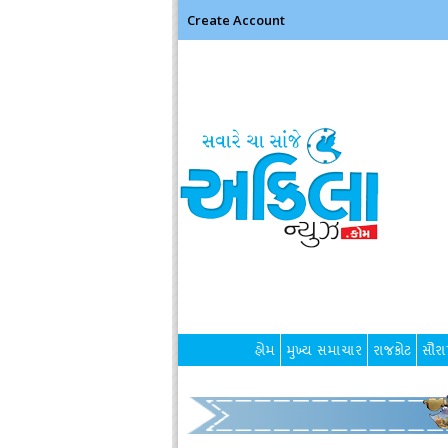
Create Account
હોમ
મુખ્ય સમાચાર
રાજકોટ
સૌરાષ