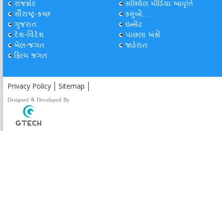
રાજકોટ
સોશ્યિલ મીડિયા આવૃત્તિ
સૌરાષ્ટ્ર-કચ્છ
કસુંબો...
ગુજરાત
ઇન્સેટ
દેશ-વિદેશ
પાછલા અંકો
ખેલ-જગત
જાહેરાત
ફિલ્મ જગત
Privacy Policy
Sitemap
Designed & Developed By