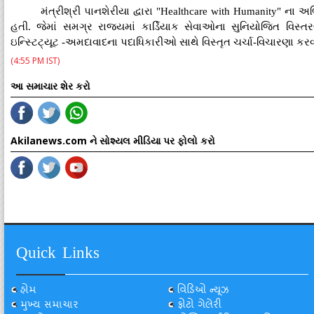
મંત્રીશ્રી પાનશેરીયા દ્વારા "Healthcare with Humanity" 
હતી. જેમાં સમગ્ર રાજ્યમાં કાર્ડિયાક સેવાઓના સુનિયોજિત વિ
ઇન્સ્ટિટ્યૂટ -અમદાવાદના પદાધિકારીઓ સાથે વિસ્તૃત ચર્ચા-વિચારણા કર
(4:55 PM IST)
આ સમાચાર શેર કરો
Akilanews.com ને સોશ્યલ મીડિયા પર ફોલો કરો
Quick Links
હોમ
વિડિઓ ન્યૂઝ
મુખ્ય સમાચાર
ફોટો ગેલેરી