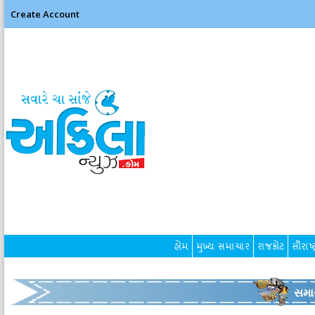
Create Account
હોમ
મુખ્ય સમાચાર
રાજકોટ
સૌરાષ્ટ
સમા