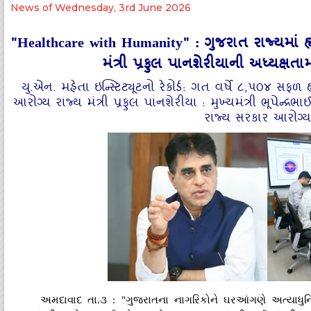
News of Wednesday, 3rd June 2026
"Healthcare with Humanity" : ગુજરાત રાજ્યમાં 
મંત્રી પ્રફુલ પાનશેરીયાની અધ્યક્ષ
યુ.એન. મહેતા ઇન્સ્ટિટ્યૂટનો રેકોર્ડ: ગત વર્ષે ૮,૫૦
આરોગ્ય રાજ્ય મંત્રી પ્રફુલ પાનશેરીયા : મુખ્યમંત્રી ભૂપેન્દ્
રાજ્ય સરકાર આરોગ્ય ક
અમદાવાદ તા.૩ : "ગુજરાતના નાગરિકોને ઘરઆંગણે અત્યાધુનિ