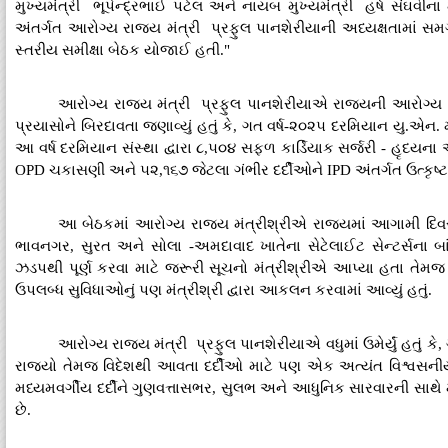
મુખ્યમંત્રી ભૂપેન્દ્રભાઈ પટેલ અને નાયબ મુખ્યમંત્રી હર્ષ સંઘવીના
અંતર્ગત આરોગ્ય રાજ્ય મંત્રી પ્રફુલ પાનશેરીયાની અધ્યક્ષતામાં સમ
સ્તરીય સમીક્ષા બેઠક યોજાઈ હતી."
આરોગ્ય રાજ્ય મંત્રી પ્રફુલ પાનશેરીયાએ રાજ્યની આરોગ્ય 
પ્રયાસોને બિરદાવતા જણાવ્યું હતું કે, ગત વર્ષ-૨૦૨૫ દરમિયાન યુ.એન. મહ
આ વર્ષ દરમિયાન સંસ્થા દ્વારા ૮,૫૦૪ સફળ કાર્ડિયાક સર્જરી - હૃદયન
OPD ચકાસણી અને ૫૨,૧૬૭ જેટલા ગંભીર દર્દીઓને IPD અંતર્ગત ઉત્કૃષ્ટ 
આ બેઠકમાં આરોગ્ય રાજ્ય મંત્રીશ્રીએ રાજ્યમાં આગામી દિવસોમ
ભાવનગર, સુરત અને સોલા -અમદાવાદ ખાતેના સેટેલાઈટ સેન્ટર્સના બ
ઝડપથી પૂર્ણ કરવા માટે જરૂરી સૂચનો મંત્રીશ્રીએ આપ્યા હતા તેમજ 
ઉપલબ્ધ સુવિધાઓનું પણ મંત્રીશ્રી દ્વારા આકલન કરવામાં આવ્યું હતું.
આરોગ્ય રાજ્ય મંત્રી પ્રફુલ પાનશેરીયાએ વધુમાં ઉમેર્યું હતું 
રાજ્યો તેમજ વિદેશથી આવતા દર્દીઓ માટે પણ એક અત્યંત વિશ્વસનીય
મધ્યમવર્ગીય દર્દીને ગુણવત્તાસભર, સુલભ અને આધુનિક સારવારની સાથે મા
છે.