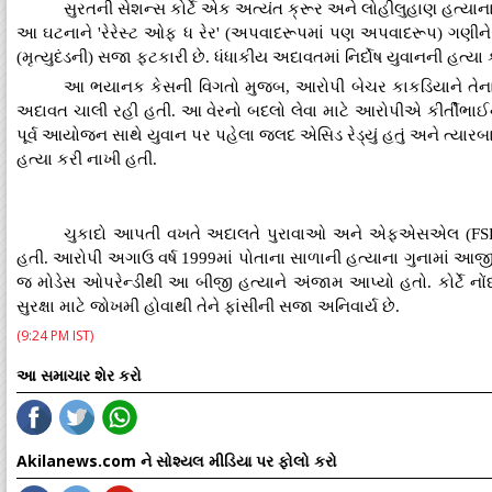
સુરતની સેશન્સ કોર્ટે એક અત્યંત ક્રૂર અને લોહીલુહાણ હત્યાના કે
આ ઘટનાને 'રેરેસ્ટ ઓફ ધ રેર' (અપવાદરૂપમાં પણ અપવાદરૂપ) ગણીને
(મૃત્યુદંડની) સજા ફટકારી છે. ધંધાકીય અદાવતમાં નિર્દોષ યુવાનની હત
આ ભયાનક કેસની વિગતો મુજબ, આરોપી બેચર કાકડિયાને તેના ભા
અદાવત ચાલી રહી હતી. આ વેરનો બદલો લેવા માટે આરોપીએ કીર્તીભાઈના
પૂર્વ આયોજન સાથે યુવાન પર પહેલા જલદ એસિડ રેડ્યું હતું અને ત્યારબ
હત્યા કરી નાખી હતી.
ચુકાદો આપતી વખતે અદાલતે પુરાવાઓ અને એફએસએલ (FSL) રિ
હતી. આરોપી અગાઉ વર્ષ 1999માં પોતાના સાળાની હત્યાના ગુનામાં આજ
જ મોડેસ ઓપરેન્ડીથી આ બીજી હત્યાને અંજામ આપ્યો હતો. કોર્ટે નોંધ્
સુરક્ષા માટે જોખમી હોવાથી તેને ફાંસીની સજા અનિવાર્ય છે.
(9:24 PM IST)
આ સમાચાર શેર કરો
Akilanews.com ને સોશ્યલ મીડિયા પર ફોલો કરો