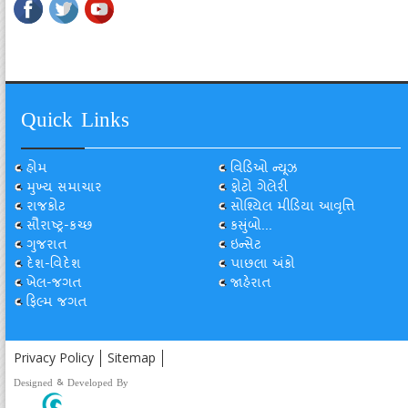
Quick Links
હોમ
વિડિઓ ન્યૂઝ
મુખ્ય સમાચાર
ફોટો ગેલેરી
રાજકોટ
સોશ્યિલ મીડિયા આવૃત્તિ
સૌરાષ્ટ્ર-કચ્છ
કસુંબો...
ગુજરાત
ઇન્સેટ
દેશ-વિદેશ
પાછલા અંકો
ખેલ-જગત
જાહેરાત
ફિલ્મ જગત
Privacy Policy
Sitemap
Designed & Developed By