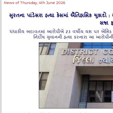
News of Thursday, 4th June 2026
સુરતના પાંડેસરા હત્યા કેસમાં ઐતિહાસિક ચુકાદો : ર
સજા ફ
ધંધાકીય અદાવતમાં આરોપીએ 23 વર્ષીય યશ પર એસિડ રેડ
નિર્દોષ યુવાનની હત્યા કરનારા આ આરોપીની