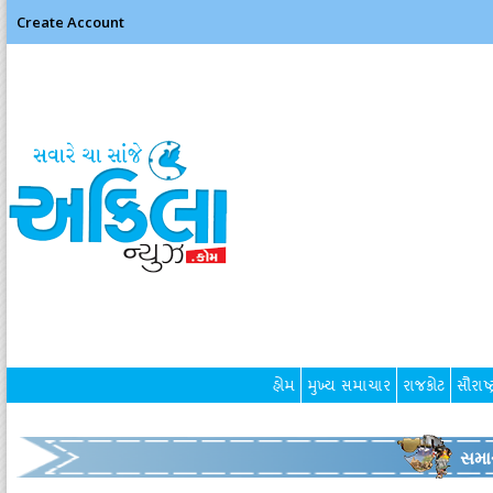
Create Account
હોમ
મુખ્ય સમાચાર
રાજકોટ
સૌરાષ્ટ
સમા