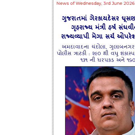
News of Wednesday, 3rd June 2026
ગુજરાતમાં ગેરકાયદેસર ઘૂસણ
ગૃહરાજ્ય મંત્રી હર્ષ સ
રાજ્યવ્યાપી મેગા સર્ચ ઓપરે
અમદાવાદના ચંદોલા, ગુલાબનગર અને
પોલીસ ત્રાટકી : ૨૯૦ થી વધુ શંકાસ્
૧૩૧ ની ધરપકડ અને ૧૬૦