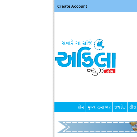
Create Account
હોમ
મુખ્ય સમાચાર
રાજકોટ
સૌરાષ