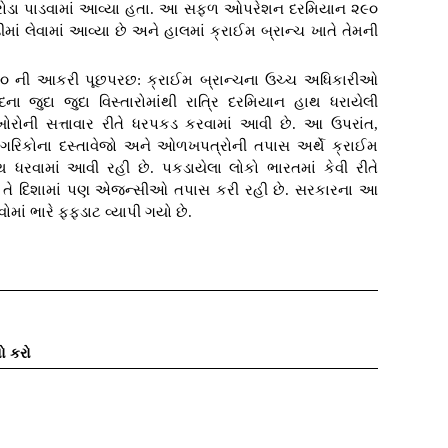
 દરોડા પાડવામાં આવ્યા હતા. આ સફળ ઓપરેશન દરમિયાન ૨૯૦
માં લેવામાં આવ્યા છે અને હાલમાં ક્રાઈમ બ્રાન્ચ ખાતે તેમની
૦ ની આકરી પૂછપરછ: ક્રાઈમ બ્રાન્ચના ઉચ્ચ અધિકારીઓ
 જુદા જુદા વિસ્તારોમાંથી રાત્રિ દરમિયાન હાથ ધરાયેલી
ણખોરોની સત્તાવાર રીતે ધરપકડ કરવામાં આવી છે. આ ઉપરાંત,
ાગરિકોના દસ્તાવેજો અને ઓળખપત્રોની તપાસ અર્થે ક્રાઈમ
 ધરવામાં આવી રહી છે. પકડાયેલા લોકો ભારતમાં કેવી રીતે
યો તે દિશામાં પણ એજન્સીઓ તપાસ કરી રહી છે. સરકારના આ
ોમાં ભારે ફફડાટ વ્યાપી ગયો છે.
ો કરો