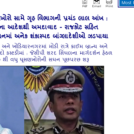
Most 
Pdf
Email
Print
ખોરો સામે ગૃહ વિભાગની પ્રચંડ લાલ આંખ :
ંઘવીના આદેશથી અમદાવાદ - રાજકોટ સહિત
શનમાં અનેક શંકાસ્પદ બાંગ્લાદેશીઓ ઝડપાયા
 ખોડિયારનગરમાં મોડી રાત્રે ક્રાઈમ બ્રાન્ચ અને
પદો કસ્ટડીમાં : જેસીપી શરદ સિંઘલના માર્ગદર્શન હેઠળ
 થી વધુ ઘૂસણખોરોની સઘન પૂછપરછ શરૂ