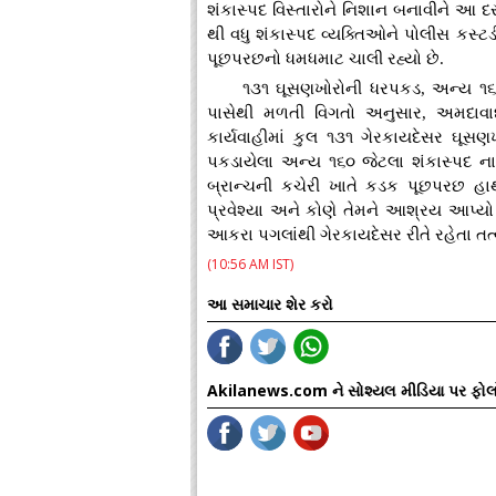
શંકાસ્પદ વિસ્તારોને નિશાન બનાવીને આ
થી વધુ શંકાસ્પદ વ્યક્તિઓને પોલીસ કસ્ટડી
પૂછપરછનો ધમધમાટ ચાલી રહ્યો છે.
૧૩૧ ઘૂસણખોરોની ધરપકડ, અન્ય ૧૬
પાસેથી મળતી વિગતો અનુસાર, અમદાવાદના
કાર્યવાહીમાં કુલ ૧૩૧ ગેરકાયદેસર ઘૂસ
પકડાયેલા અન્ય ૧૬૦ જેટલા શંકાસ્પદ ન
બ્રાન્ચની કચેરી ખાતે કડક પૂછપરછ હાથ
પ્રવેશ્યા અને કોણે તેમને આશ્રય આપ્
આકરા પગલાંથી ગેરકાયદેસર રીતે રહેતા તત્વ
(10:56 AM IST)
આ સમાચાર શેર કરો
Akilanews.com ને સોશ્યલ મીડિયા પર ફોલ