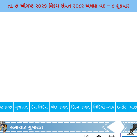
તા. ૭ ઓગષ્ટ ર૦ર૬ વિક્રમ સંવત ર૦૮૨ અષાઢ વદ – ૯ શુક્રવાર
્ટ્ર-કચ્છ
ગુજરાત
દેશ-વિદેશ
ખેલ-જગત
ફિલ્મ જગત
વિડિઓ ન્યૂઝ
ઇન્સેટ
પાછ
સમાચાર ગુજરાત