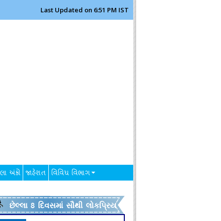
Last Updated on 6:51 PM IST
લા અંકો
જાહેરાત
વિવિધ વિભાગ
છેલ્લા 8 દિવસમાં સૌથી લોકપ્રિય