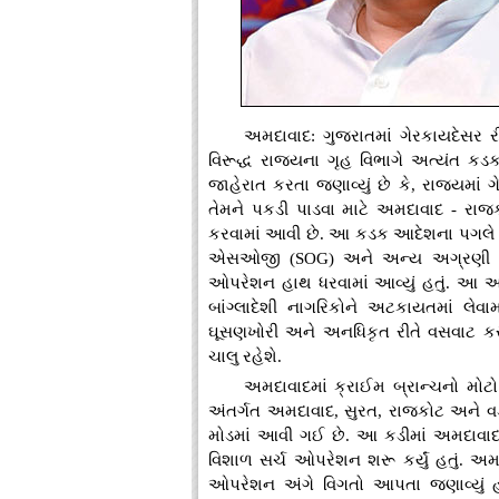
અમદાવાદ: ગુજરાતમાં ગેરકાયદેસર રી
વિરૂદ્ધ રાજ્યના ગૃહ વિભાગે અત્યંત કડક
જાહેરાત કરતા જણાવ્યું છે કે, રાજ્યમાં ગ
તેમને પકડી પાડવા માટે અમદાવાદ - રાજ
કરવામાં આવી છે. આ કડક આદેશના પગલે સમ
એસઓજી (SOG) અને અન્ય અગ્રણી સુરક
ઓપરેશન હાથ ધરવામાં આવ્યું હતું. આ આ
બાંગ્લાદેશી નાગરિકોને અટકાયતમાં લેવામા
ઘૂસણખોરી અને અનધિકૃત રીતે વસવાટ 
ચાલુ રહેશે.
અમદાવાદમાં ક્રાઈમ બ્રાન્ચનો મોટો 
અંતર્ગત અમદાવાદ, સુરત, રાજકોટ અને 
મોડમાં આવી ગઈ છે. આ કડીમાં અમદાવાદમાં
વિશાળ સર્ચ ઓપરેશન શરૂ કર્યું હતું. અ
ઓપરેશન અંગે વિગતો આપતા જણાવ્યું હત