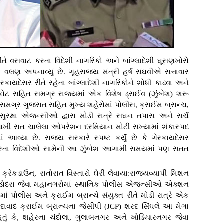
તે વસવાટ કરતા વિદેશી નાગરિકો અને બાંગ્લાદેશી ઘૂસણખોરો
 વલણ અપનાવ્યું છે. ગૃહરાજ્ય મંત્રી હર્ષ સંઘવીએ સત્તાવાર
ેરકાયદેસર રીતે રહેતા બાંગ્લાદેશી નાગરિકોને શોધી કાઢવા અને
કોટ સહિત સમગ્ર રાજ્યમાં એક વિશેષ ડ્રાઈવ (ઝુંબેશ) શરૂ
ગ્ર ગુજરાત સહિત મુખ્ય શહેરોમાં પોલીસ, ક્રાઈમ બ્રાન્ચ,
્ષા એજન્સીઓ દ્વારા મોડી રાત્રે સઘન તપાસ અને સર્ચ
ખી રાત ચાલેલા ઓપરેશન દરમિયાન મોટી સંખ્યામાં શંકાસ્પદ
ં આવ્યા છે. રાજ્ય સરકારે સ્પષ્ટ કર્યું છે કે ગેરકાયદેસર
કરતા વિદેશીઓ સામેની આ ઝુંબેશ આગામી સમયમાં પણ સતત
ક્રેકડાઉન, રાતોરાત વિસ્તારો ઘેરી લેવાયા:રાજ્યવ્યાપી મિશન
વડોદરા જેવા મહાનગરોમાં સ્થાનિક પોલીસ એજન્સીઓ એક્શન
 પોલીસ અને ક્રાઈમ બ્રાન્ચે સંયુક્ત રીતે મોડી રાત્રે એક
મદાવાદ ક્રાઈમ બ્રાન્ચના જેસીપી (JCP) શરદ સિંઘલે આ મેગા
ું કે, શહેરના ચંદોલા, ગુલાબનગર અને ખોડિયારનગર જેવા