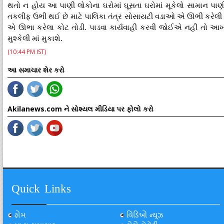
થતો ન હોય આ પાણી લોકોના ઘરોમાં ઘૂસતા ઘરોમાં મૂકેલો સામાન પાણી
તકલીફ ઉભી થઈ છે માટે પાલિકા તંત્ર સોસાયટી વડાઓ એ ઊભી કરેલી દી
એ ઊભા કરેલા કોટ તોડી. પાડવા કાર્યવાહી કરવી જોઈએ નહીં તો આખા 
મુશ્કેલી માં મુકાશે.
(10:44 PM IST)
આ સમાચાર શેર કરો
Akilanews.com ને સોશ્યલ મીડિયા પર ફોલો કરો
Quick Links
હોમ
વિડિઓ ન્યૂઝ