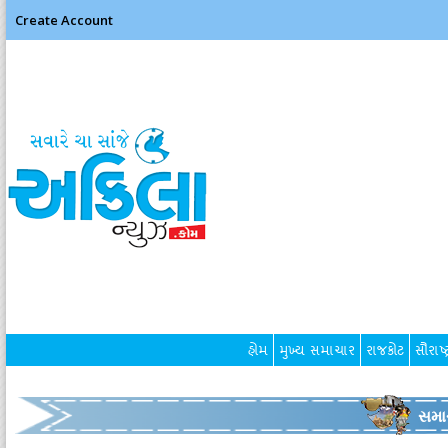
Create Account
હોમ
મુખ્ય સમાચાર
રાજકોટ
સૌરાષ્ટ
સમા