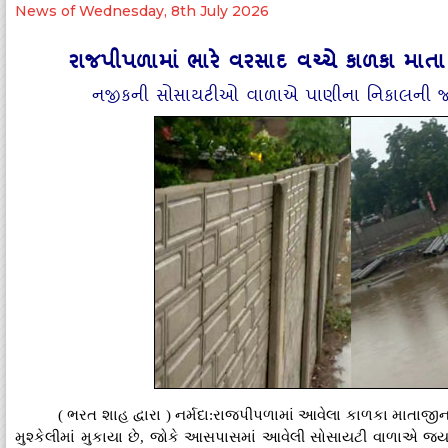
News of Wednesday, 8th July 2026
રાજપીપળામાં ભારે વરસાદ વચ્ચે કાળકા માતા 
નજીકની સોસાયટીઓ વાળાએ પાણીના નિકાલની જગ્યા
( ભરત શાહ દ્વારા ) નર્મદા:રાજપીપળામાં આવેલા કાળકા માતાજી
મુશ્કેલીમાં મુકાયા છે, જોકે આસપાસમાં આવેલી સોસાયટી વાળાએ જ્યા