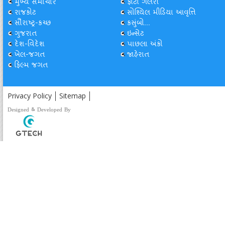
મુખ્ય સમાચાર
ફોટો ગેલેરી
રાજકોટ
સોશ્યિલ મીડિયા આવૃત્તિ
સૌરાષ્ટ્ર-કચ્છ
કસુંબો...
ગુજરાત
ઇન્સેટ
દેશ-વિદેશ
પાછલા અંકો
ખેલ-જગત
જાહેરાત
ફિલ્મ જગત
Privacy Policy
Sitemap
Designed & Developed By