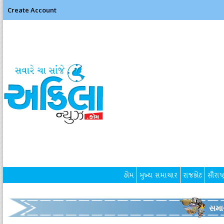
Create Account
હોમ
મુખ્ય સમાચાર
રાજકોટ
સૌરાષ્ટ
સમા