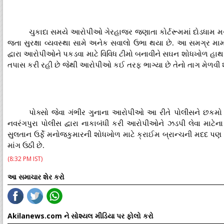
ચુકાદા સમયે આરોપીઓ ગેરહાજર જણાતા કોર્ટરૂમમાં દોડધામ 
જતા સુરક્ષા વ્યવસ્થા સામે અનેક સવાલો ઉભા થયા છે. આ સમગ્ર મામલ
દ્વારા આરોપીઓને પકડવા માટે વિવિધ ટીમો બનાવીને સઘન શોધખોળ હાથ ધ
તપાસ કરી રહી છે જેથી આરોપીઓ કઈ તરફ ભાગ્યા છે તેનો તાગ મેળવી
પોક્સો જેવા ગંભીર ગુનાના આરોપીઓ આ રીતે પોલીસને છકમો આપ
નવરંગપુરા પોલીસ દ્વારા નાકાબંધી કરી આરોપીઓને ઝડપી લેવા માટ
સુલતાન ઉર્ફે મનોજકુમારની શોધખોળ માટે ક્રાઈમ બ્રાન્ચની મદદ પણ લે
માંગ ઉઠી છે.
(8:32 PM IST)
આ સમાચાર શેર કરો
Akilanews.com ને સોશ્યલ મીડિયા પર ફોલો કરો