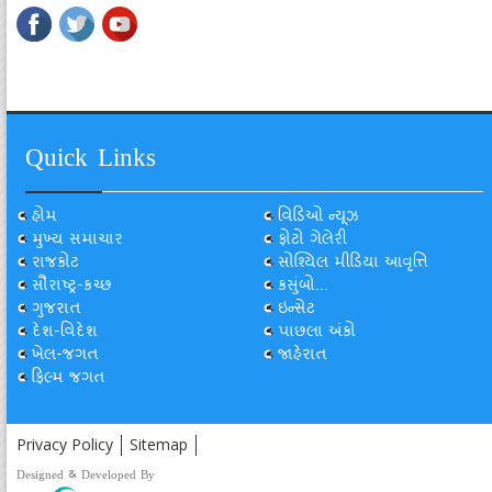
Quick Links
હોમ
વિડિઓ ન્યૂઝ
મુખ્ય સમાચાર
ફોટો ગેલેરી
રાજકોટ
સોશ્યિલ મીડિયા આવૃત્તિ
સૌરાષ્ટ્ર-કચ્છ
કસુંબો...
ગુજરાત
ઇન્સેટ
દેશ-વિદેશ
પાછલા અંકો
ખેલ-જગત
જાહેરાત
ફિલ્મ જગત
Privacy Policy
Sitemap
Designed & Developed By