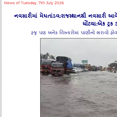
News of Tuesday, 7th July 2026
નવસારીમાં મેઘતાંડવ:રાજસ્થાનથી નવસારી આ
ચોંટયા:એક ટ્રક 
હજુ પણ અનેક વિસ્તારોમાં પાણીનો ભરાવો હો