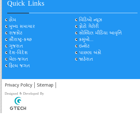
Quick Links
હોમ
વિડિઓ ન્યૂઝ
મુખ્ય સમાચાર
ફોટો ગેલેરી
રાજકોટ
સોશ્યિલ મીડિયા આવૃત્તિ
સૌરાષ્ટ્ર-કચ્છ
કસુંબો...
ગુજરાત
ઇન્સેટ
દેશ-વિદેશ
પાછલા અંકો
ખેલ-જગત
જાહેરાત
ફિલ્મ જગત
Privacy Policy
Sitemap
Designed & Developed By