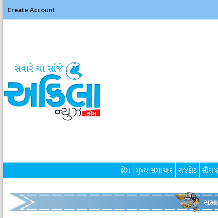
Create Account
હોમ
મુખ્ય સમાચાર
રાજકોટ
સૌરાષ્ટ
સમા