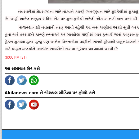
નવસારીમાં મેઘરાજાના ભારે તાંડવને કારણે જનજીવન ભારે મુશ્કેલીમાં મુકા
છે. અહીં ખારેલ નજીક સર્વિસ રોડ પર મુસાફરોથી ભરેલી એક ખાનગી બસ વરસાદી
રાજસ્થાનથી નવસારી તરફ આવી રહેલી આ બસ પાણીમાં અડધે સુધી ગરકાવ
હતા.ભારે વરસાદને કારણે રસ્તાઓ પર ભરાયેલા પાણીમાં બસ ફસાઈ જતાં અફરાત
હેઠળ મુકાયા હતા. હજુ પણ અનેક વિસ્તારોમાં પાણીનો ભરાવો હોવાથી વાહનચાલકો અન
માટે વાહનચાલકોને અત્યંત સાવચેતી રાખવા સૂચના આપવામાં આવી છે
(9:00 PM IST)
આ સમાચાર શેર કરો
Akilanews.com ને સોશ્યલ મીડિયા પર ફોલો કરો