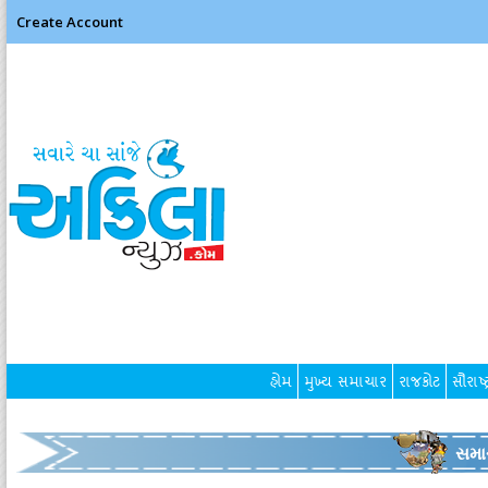
Create Account
હોમ
મુખ્ય સમાચાર
રાજકોટ
સૌરાષ્ટ
સમા