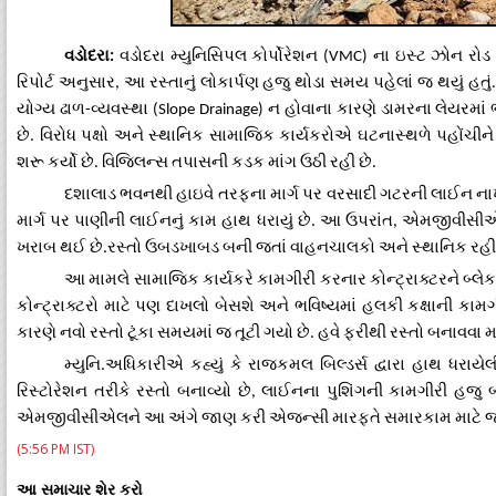
વડોદરા
વડોદરા
મ્યુનિસિપલ
કોર્પોરેશન
ના
ઇસ્ટ
ઝોન
રોડ
:
(VMC)
રિપોર્ટ
અનુસાર
આ
રસ્તાનું
લોકાર્પણ
હજુ
થોડા
સમય
પહેલાં
જ
થયું
હતું
,
યોગ્ય
ઢાળ
વ્યવસ્થા
ન
હોવાના
કારણે
ડામરના
લેયરમાં
-
(Slope Drainage)
છે
વિરોધ
પક્ષો
અને
સ્થાનિક
સામાજિક
કાર્યકરોએ
ઘટનાસ્થળે
પહોંચીને
.
શરૂ
કર્યો
છે
વિજિલન્સ
તપાસની
કડક
માંગ
ઉઠી
રહી
છે
.
.
દશાલાડ
ભવનથી
હાઇવે
તરફના
માર્ગ
પર
વરસાદી
ગટરની
લાઈન
ના
માર્ગ
પર
પાણીની
લાઈનનું
કામ
હાથ
ધરાયું
છે
આ
ઉપરાંત
એમજીવીસી
.
,
ખરાબ
થઈ
છે
રસ્તો
ઉબડખાબડ
બની
જતાં
વાહનચાલકો
અને
સ્થાનિક
રહી
.
આ
મામલે
સામાજિક
કાર્યકરે
કામગીરી
કરનાર
કોન્ટ્રાક્ટરને
બ્લે
કોન્ટ્રાક્ટરો
માટે
પણ
દાખલો
બેસશે
અને
ભવિષ્યમાં
હલકી
કક્ષાની
કામગ
કારણે
નવો
રસ્તો
ટૂંકા
સમયમાં
જ
તૂટી
ગયો
છે
હવે
ફરીથી
રસ્તો
બનાવવા
મ
.
મ્યુનિ
અધિકારીએ
કહ્યું
કે
રાજકમલ
બિલ્ડર્સ
દ્વારા
હાથ
ધરાયેલ
.
રિસ્ટોરેશન
તરીકે
રસ્તો
બનાવ્યો
છે
લાઈનના
પુશિંગની
કામગીરી
હજુ
,
એમજીવીસીએલને
આ
અંગે
જાણ
કરી
એજન્સી
મારફતે
સમારકામ
માટે
જ
(5:56 PM IST)
આ સમાચાર શેર કરો