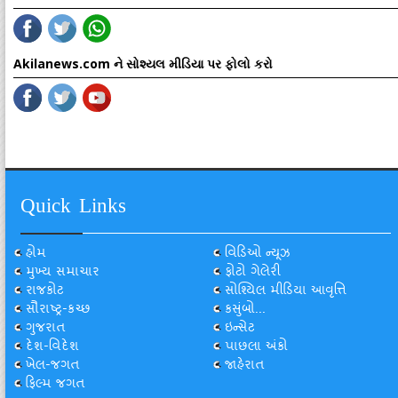
Akilanews.com ને સોશ્યલ મીડિયા પર ફોલો કરો
Quick Links
હોમ
વિડિઓ ન્યૂઝ
મુખ્ય સમાચાર
ફોટો ગેલેરી
રાજકોટ
સોશ્યિલ મીડિયા આવૃત્તિ
સૌરાષ્ટ્ર-કચ્છ
કસુંબો...
ગુજરાત
ઇન્સેટ
દેશ-વિદેશ
પાછલા અંકો
ખેલ-જગત
જાહેરાત
ફિલ્મ જગત